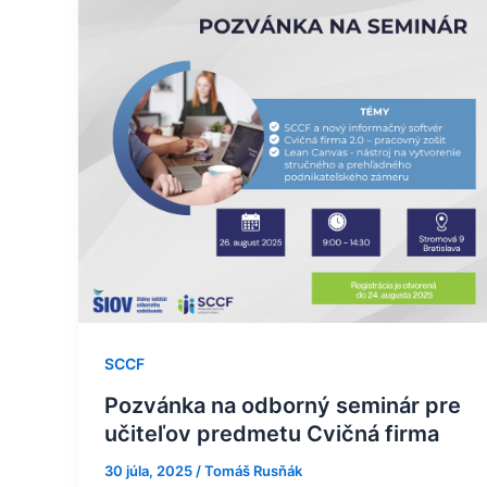
na
odborný
seminár
pre
učiteľov
predmetu
Cvičná
firma
SCCF
Pozvánka na odborný seminár pre
učiteľov predmetu Cvičná firma
30 júla, 2025
/
Tomáš Rusňák