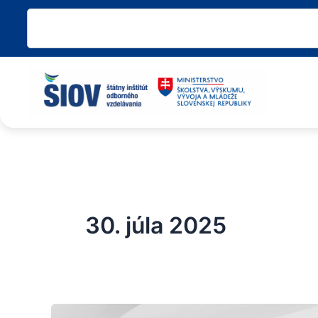
Preskočiť
Vyhľadať
na
obsah
30. júla 2025
Pozvánka