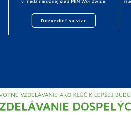
v medzinárodnej sieti PEN Worldwide.
zru
Dozvedieť sa viac
VOTNÉ VZDELÁVANIE AKO KĽÚČ K LEPŠEJ BUD
ZDELÁVANIE DOSPELÝ