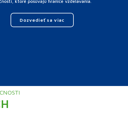
čností, ktoré posúvajú hranice vzdelávania.
Dozvedieť sa viac
ÚCNOSTI
CH