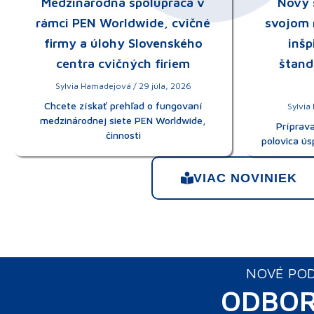
Medzinárodná spolupráca v
Nový 
rámci PEN Worldwide, cvičné
svojom 
firmy a úlohy Slovenského
inšp
centra cvičných firiem
štand
Sylvia Hamadejová
29 júla, 2026
Chcete získať prehľad o fungovaní
Sylvi
medzinárodnej siete PEN Worldwide,
Príprava
činnosti
polovica ú
VIAC NOVINIEK
NOVÉ POD
ODBOR