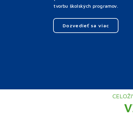
tvorbu školských programov.
Dozvedieť sa viac
CELOŽI
V