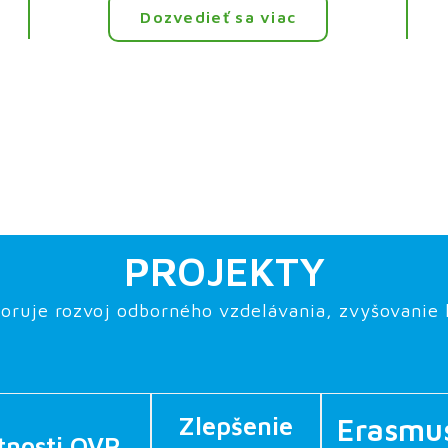
Dozvedieť sa viac
PROJEKTY
oruje rozvoj odborného vzdelávania, zvyšovanie k
Zlepšenie
Erasmu
tnosti OVP