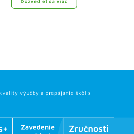
Dozvedieť sa viac
vality výučby a prepájanie škôl s
Zavedenie
s+
Zručnosti