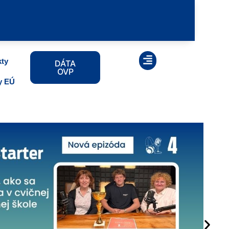
kty
DÁTA
OVP
vy EÚ