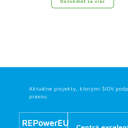
Dozvedieť sa viac
Aktuálne projekty, ktorými ŠIOV podp
praxou.
REPowerEU
Centrá excelen