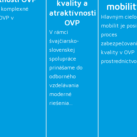
kvality a
mobili
a komplexné
atraktívnosti
Hlavným cieľ
OVP v
OVP
mobilít je posi
V rámci
proces
švajčiarsko-
zabezpečovan
slovenskej
kvality v OVP
spolupráce
prostredníct
prinášame do
odborného
vzdelávania
moderné
riešenia…