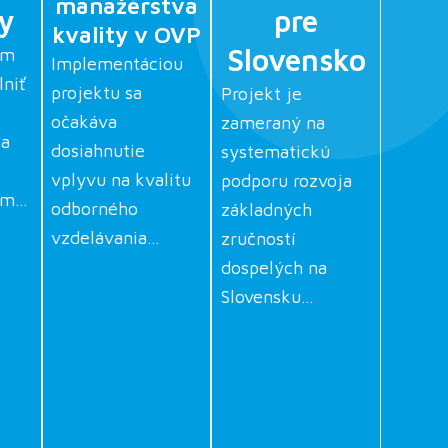
manažérstva
ty
pre
kvality v OVP
Slovensko
om
Implementáciou
lniť
projektu sa
Projekt je
očakáva
zameraný na
ia
dosiahnutie
systematickú
vplyvu na kvalitu
podporu rozvoja
vom…
odborného
základných
vzdelávania…
zručností
dospelých na
Slovensku…