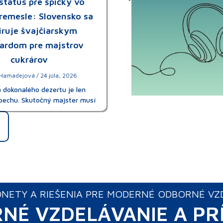
status pre špičky vo
remesle: Slovensko sa
iruje švajčiarskym
ardom pre majstrov
cukrárov
a Hamadejová
24 júla, 2026
 dokonalého dezertu je len
spechu. Skutočný majster musí
NETY A RIEŠENIA PRE MODERNÉ ODBORNÉ VZ
NÉ VZDELÁVANIE A PR