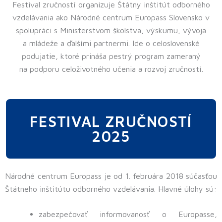
Festival zručností organizuje Štátny inštitút odborného
vzdelávania ako Národné centrum Europass Slovensko v
spolupráci s Ministerstvom školstva, výskumu, vývoja
a mládeže a ďalšími partnermi. Ide o celoslovenské
podujatie, ktoré prináša pestrý program zameraný
na podporu celoživotného učenia a rozvoj zručností.
FESTIVAL ZRUČNOSTÍ
2025
Národné centrum Europass je od 1. februára 2018 súčasťou
Štátneho inštitútu odborného vzdelávania. Hlavné úlohy sú:
zabezpečovať informovanosť o Europasse,