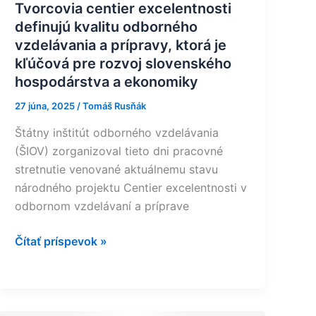
rozvoj
Tvorcovia centier excelentnosti
slovenského
definujú kvalitu odborného
hospodárstva
vzdelávania a prípravy, ktorá je
a
kľúčová pre rozvoj slovenského
ekonomiky
hospodárstva a ekonomiky
27 júna, 2025
/
Tomáš Rusňák
Štátny inštitút odborného vzdelávania
(ŠIOV) zorganizoval tieto dni pracovné
stretnutie venované aktuálnemu stavu
národného projektu Centier excelentnosti v
odbornom vzdelávaní a príprave
Čítať príspevok »