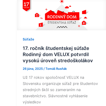
17.
ročník
študentskej
súťaže
Rodinný
dom
VELUX
Súťaže
potvrdil
17. ročník študentskej súťaže
vysokú
Rodinný dom VELUX potvrdil
úroveň
vysokú úroveň stredoškolákov
stredoškolákov
26 júna, 2025
/
Tomáš Rusňák
Už 17 rokov spoločnosť VELUX na
Slovensku organizuje súťaž pre študentov
stredných škôl so zameraním na
stavebníctvo. Slávnostné vyhlásenie
výsledkov