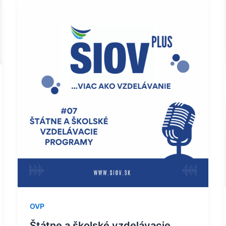
Štátne
a
školské
vzdelávacie
programy
–
Podcast
ŠIOV
plus
OVP
Štátne a školské vzdelávacie