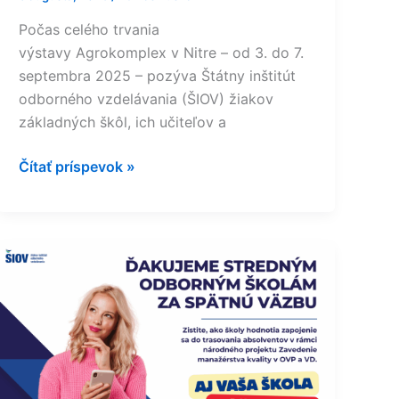
Počas celého trvania
výstavy Agrokomplex v Nitre – od 3. do 7.
septembra 2025 – pozýva Štátny inštitút
odborného vzdelávania (ŠIOV) žiakov
základných škôl, ich učiteľov a
Čítať príspevok »
Trasovanie
absolventov:
Čo
si
o
ňom
myslia