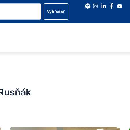
Vyhľadať
 Rusňák