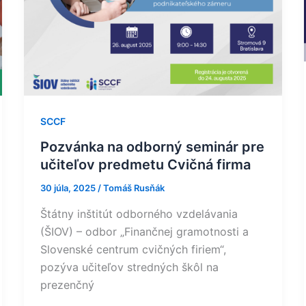
Cvičná
firma
SCCF
Pozvánka na odborný seminár pre
učiteľov predmetu Cvičná firma
30 júla, 2025
/
Tomáš Rusňák
Štátny inštitút odborného vzdelávania
(ŠIOV) – odbor „Finančnej gramotnosti a
Slovenské centrum cvičných firiem“,
pozýva učiteľov stredných škôl na
prezenčný