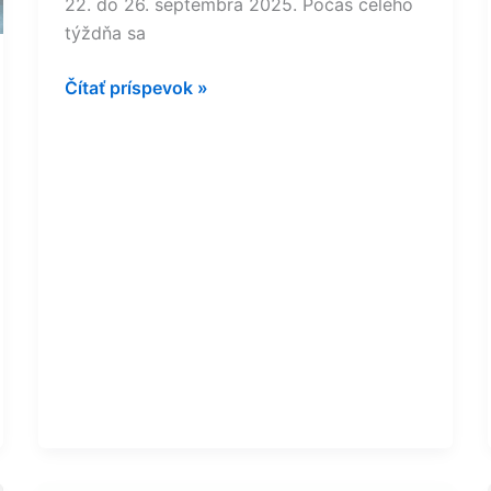
22. do 26. septembra 2025. Počas celého
týždňa sa
Čítať príspevok »