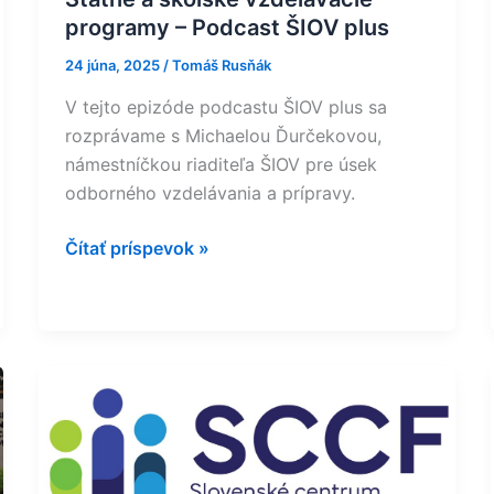
programy – Podcast ŠIOV plus
24 júna, 2025
/
Tomáš Rusňák
V tejto epizóde podcastu ŠIOV plus sa
rozprávame s Michaelou Ďurčekovou,
námestníčkou riaditeľa ŠIOV pre úsek
odborného vzdelávania a prípravy.
Čítať príspevok »
Pozvánka
na
seminár
zameraný