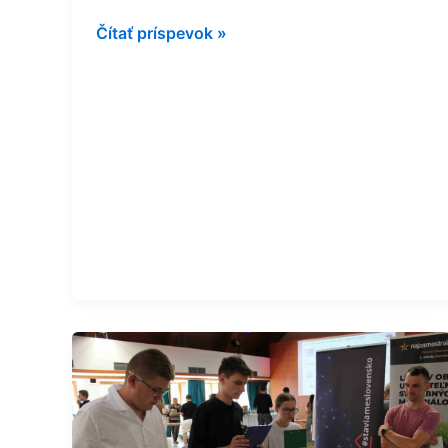
Čítať príspevok »
V
oblasti
bezpečnosti
a