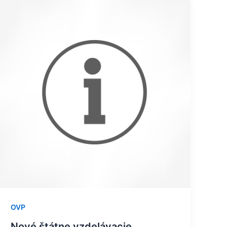
Nové
štátne
vzdelávacie
programy
OVP
Nové štátne vzdelávacie