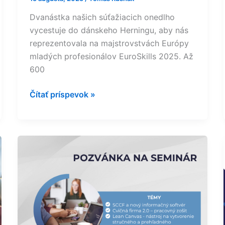
Dvanástka našich súťažiacich onedlho
vycestuje do dánskeho Herningu, aby nás
reprezentovala na majstrovstvách Európy
mladých profesionálov EuroSkills 2025. Až
600
Čítať príspevok »
Pozvánka
na
odborný
seminár
pre
učiteľov
predmetu