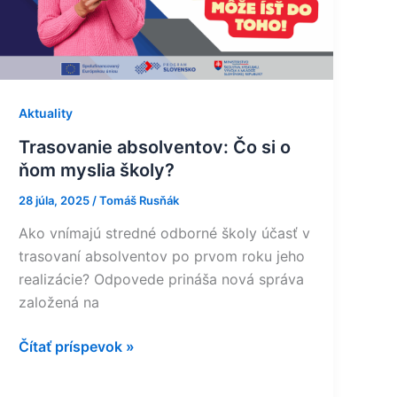
školy?
Aktuality
Trasovanie absolventov: Čo si o
ňom myslia školy?
28 júla, 2025
/
Tomáš Rusňák
Ako vnímajú stredné odborné školy účasť v
trasovaní absolventov po prvom roku jeho
realizácie? Odpovede prináša nová správa
založená na
Čítať príspevok »