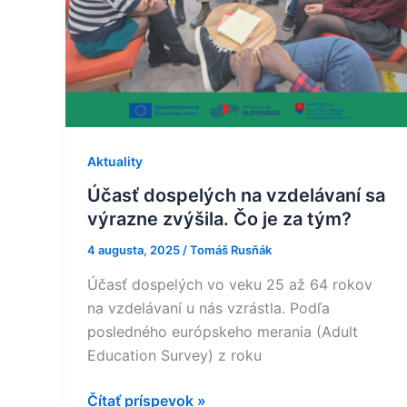
Čo
je
za
tým?
Aktuality
Účasť dospelých na vzdelávaní sa
výrazne zvýšila. Čo je za tým?
4 augusta, 2025
/
Tomáš Rusňák
Účasť dospelých vo veku 25 až 64 rokov
na vzdelávaní u nás vzrástla. Podľa
posledného európskeho merania (Adult
Education Survey) z roku
Čítať príspevok »