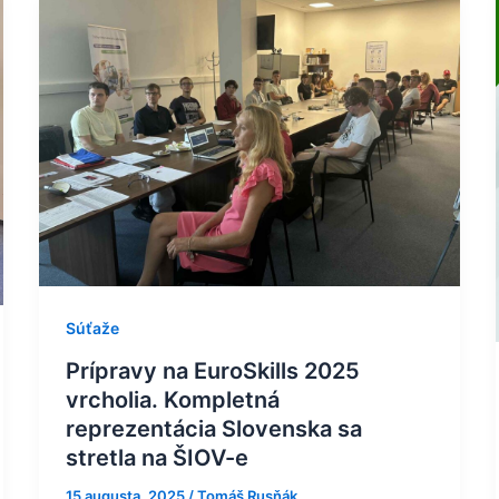
Prípravy
na
EuroSkills
2025
vrcholia.
Kompletná
reprezentácia
Slovenska
sa
stretla
na
ŠIOV-
Súťaže
e
Prípravy na EuroSkills 2025
vrcholia. Kompletná
reprezentácia Slovenska sa
stretla na ŠIOV-e
15 augusta, 2025
/
Tomáš Rusňák