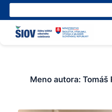
Preskočiť
Vyhľadať
na
obsah
Meno autora: Tomáš