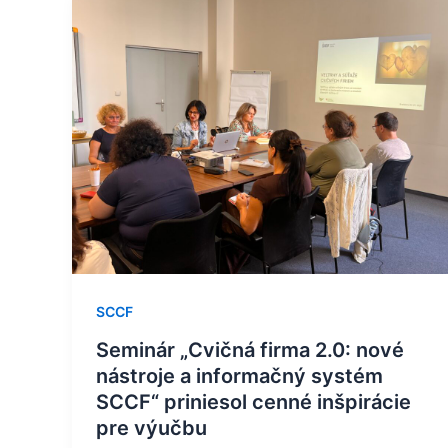
Seminár
„Cvičná
firma
2.0:
nové
nástroje
a
informačný
systém
SCCF“
priniesol
cenné
SCCF
inšpirácie
pre
Seminár „Cvičná firma 2.0: nové
výučbu
nástroje a informačný systém
SCCF“ priniesol cenné inšpirácie
pre výučbu