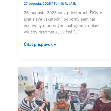
27 augusta, 2025
/
Tomáš Rusňák
26. augusta 2025 sa v priestoroch ŠIOV v
Bratislave uskutočnil odborný seminár
venovaný moderným nástrojom v oblasti
výučby predmetu „Cvičná […]
Čítať príspevok »
Účasť
dospelých
na
vzdelávaní
sa
výrazne
zvýšila.