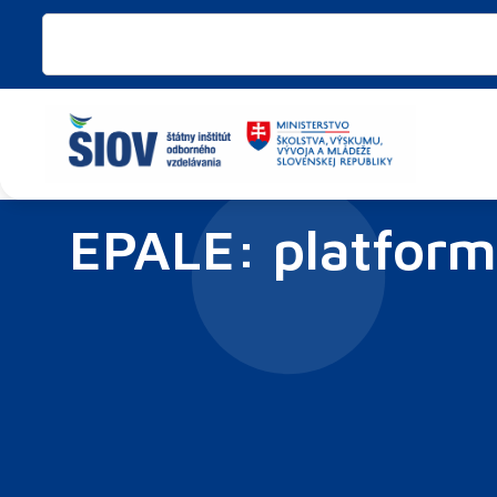
Preskočiť
Vyhľadať
na
obsah
EPALE: platform