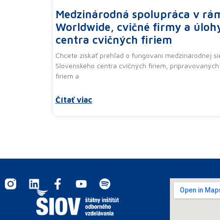
Medzinárodná spolupráca v rá
Worldwide, cvičné firmy a úloh
centra cvičných firiem
Chcete získať prehľad o fungovaní medzinárodnej si
Slovenského centra cvičných firiem, pripravovaných 
firiem a
Čítať viac
I
L
F
Y
S
n
i
a
o
p
s
n
c
u
o
t
k
e
t
t