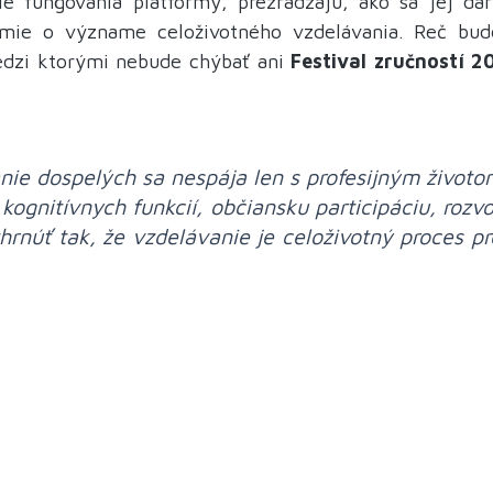
sie fungovania platformy, prezrádzajú, ako sa jej dar
mie o význame celoživotného vzdelávania. Reč bude
edzi ktorými nebude chýbať ani
Festival zručností 2
ie dospelých sa nespája len s profesijným životo
 kognitívnych funkcií, občiansku participáciu, rozv
núť tak, že vzdelávanie je celoživotný proces pre 