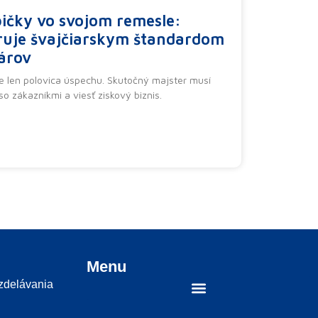
pičky vo svojom remesle:
iruje švajčiarskym štandardom
árov
e len polovica úspechu. Skutočný majster musí
so zákazníkmi a viesť ziskový biznis.
Menu
vzdelávania