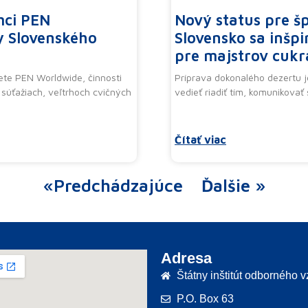
mci PEN
Nový status pre š
y Slovenského
Slovensko sa inšp
pre majstrov cukr
ete PEN Worldwide, činnosti
Príprava dokonalého dezertu j
súťažiach, veľtrhoch cvičných
vedieť riadiť tím, komunikovať 
Čítať viac
«Predchádzajúce
Ďalšie »
Adresa
Štátny inštitút odborného 
P.O. Box 63