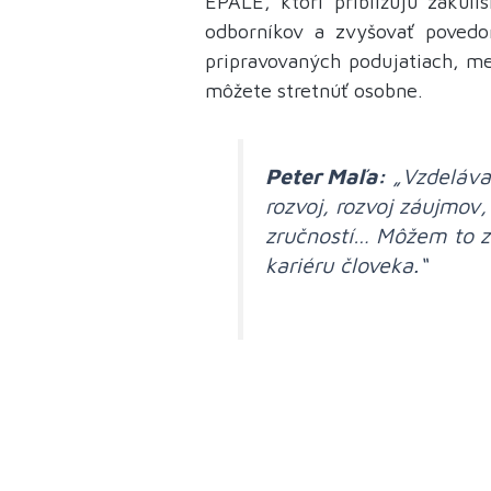
EPALE, ktorí približujú zákuli
odborníkov a zvyšovať povedo
pripravovaných podujatiach, m
môžete stretnúť osobne.
Peter Maľa:
„Vzdelávan
rozvoj, rozvoj záujmov,
zručností… Môžem to zhr
kariéru človeka.“