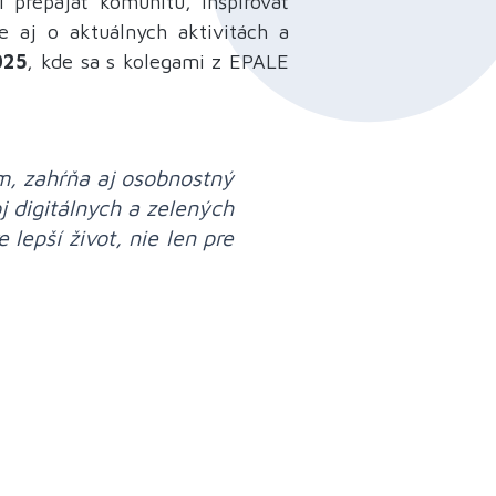
í prepájať komunitu, inšpirovať
 aj o aktuálnych aktivitách a
025
, kde sa s kolegami z EPALE
m, zahŕňa aj osobnostný
oj digitálnych a zelených
lepší život, nie len pre