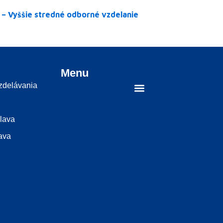
 – Vyššie stredné odborné vzdelanie
Menu
vzdelávania
slava
ava