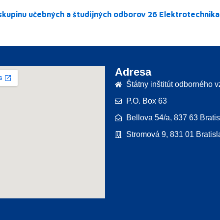
skupinu učebných a študijných odborov 26 Elektrotechnika
Adresa
Štátny inštitút odborného 
P.O. Box 63
Bellova 54/a, 837 63 Brati
Stromová 9, 831 01 Bratisl