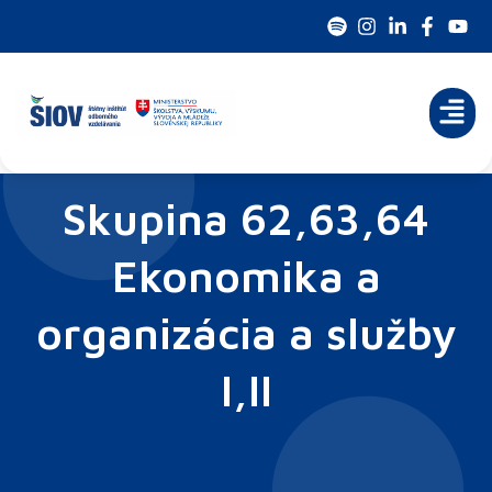
Preskočiť
na
obsah
Skupina 62,63,64
Ekonomika a
organizácia a služby
I,II