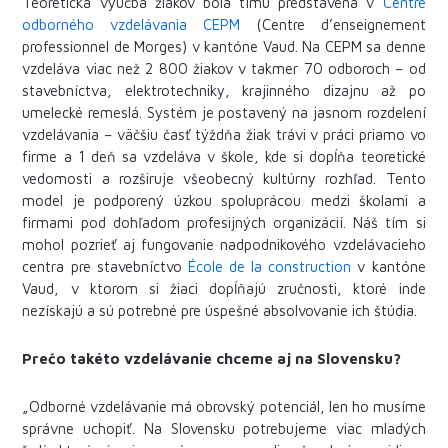
Teoretická výučba žiakov bola tímu predstavená v
Centre
odborného vzdelávania CEPM
(Centre d’enseignement
professionnel de Morges) v kantóne Vaud. Na CEPM sa denne
vzdeláva viac než 2 800 žiakov v takmer 70 odboroch – od
stavebníctva, elektrotechniky, krajinného dizajnu až po
umelecké remeslá. Systém je postavený na jasnom rozdelení
vzdelávania – väčšiu časť týždňa žiak trávi v práci priamo vo
firme a 1 deň sa vzdeláva v škole, kde si dopĺňa teoretické
vedomosti a rozširuje všeobecný kultúrny rozhľad. Tento
model je podporený úzkou spoluprácou medzi školami a
firmami pod dohľadom profesijných organizácií. Náš tím si
mohol pozrieť aj fungovanie nadpodnikového vzdelávacieho
centra pre stavebníctvo
École de la construction
v kantóne
Vaud, v ktorom si žiaci dopĺňajú zručnosti, ktoré inde
nezískajú a sú potrebné pre úspešné absolvovanie ich štúdia.
Prečo takéto vzdelávanie chceme aj na Slovensku?
„Odborné vzdelávanie má obrovský potenciál, len ho musíme
správne uchopiť. Na Slovensku potrebujeme viac mladých