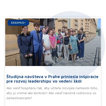
Ďalšie články
ERASMUS+
Študijná návšteva v Prahe priniesla inšpirácie
pre rozvoj leadershipu vo vedení škôl
Ako viesť hospitáciu tak, aby učiteľa rozvíjala namiesto toho,
aby ju vnímal ako kontrolu? Ako viesť náročné rozhovory so
zamestnancami?