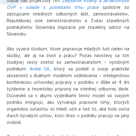
hľadal náš projektový tím
Zlepšenie kvality a atraktívnosti
OVP v súlade s potrebami trhu práce
spoločne so
zástupcami stredných odborných škôl, zamestnávateľov,
Republikovej únie zamestnávateľov a Zväzu stavebných
podnikateľov Slovenska inšpirácie pre stavebný sektor na
Slovensku .
Ako vyzerá štúdium, ktoré pripravuje mladých ľudí nielen na
skúšky, ale aj na život a prácu? Počas návštevy sa tím
študijnej cesty stretol so zamestnávateľom – výrobným
podnikom
André SA
, ktorý sa podelil o svoje praktické
skúsenosti s duálnym modelom vzdelávania – inteligentnou
kombináciou učňovskej prípravy v podniku v dĺžke až 4 dni
týždenne a teoretickej prípravy na strednej odbornej škole.
Dozvedeli sa s akými výsledkami tento model vo svojom
podniku integrujú, ako vytvárajú pracovné tímy, ktorých
organickou súčasťou sú mladí učni a tiež to, aká bola cesta
dvoch bývalých učňov, ktorí dnes v podniku pracujú na plný
úväzok.