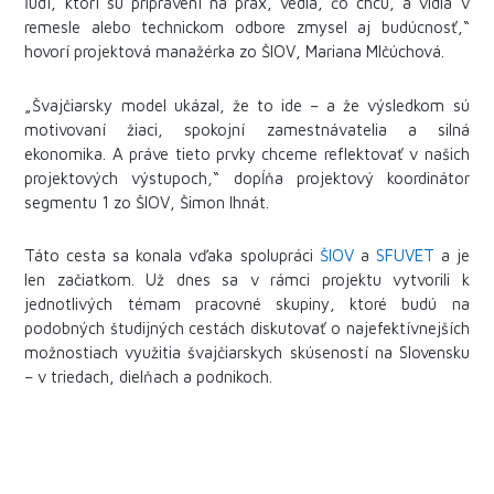
ľudí, ktorí sú pripravení na prax, vedia, čo chcú, a vidia v
remesle alebo technickom odbore zmysel aj budúcnosť,“
hovorí projektová manažérka zo ŠIOV, Mariana Mlčúchová.
„Švajčiarsky model ukázal, že to ide – a že výsledkom sú
motivovaní žiaci, spokojní zamestnávatelia a silná
ekonomika. A práve tieto prvky chceme reflektovať v našich
projektových výstupoch,“ dopĺňa projektový koordinátor
segmentu 1 zo ŠIOV, Šimon Ihnát.
Táto cesta sa konala vďaka spolupráci
ŠIOV
a
SFUVET
a je
len začiatkom. Už dnes sa v rámci projektu vytvorili k
jednotlivých témam pracovné skupiny, ktoré budú na
podobných študijných cestách diskutovať o najefektívnejších
možnostiach využitia švajčiarskych skúseností na Slovensku
– v triedach, dielňach a podnikoch.