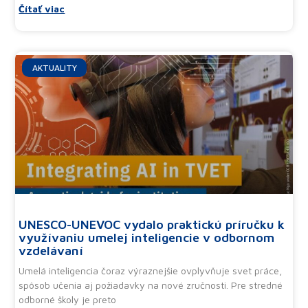
Čítať viac
AKTUALITY
UNESCO-UNEVOC vydalo praktickú príručku k
využívaniu umelej inteligencie v odbornom
vzdelávaní
Umelá inteligencia čoraz výraznejšie ovplyvňuje svet práce,
spôsob učenia aj požiadavky na nové zručnosti. Pre stredné
odborné školy je preto