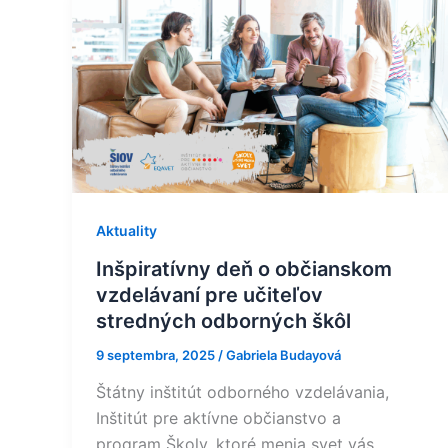
deň
o
občianskom
vzdelávaní
pre
učiteľov
stredných
odborných
škôl
Aktuality
Inšpiratívny deň o občianskom
vzdelávaní pre učiteľov
stredných odborných škôl
9 septembra, 2025
/
Gabriela Budayová
Štátny inštitút odborného vzdelávania,
Inštitút pre aktívne občianstvo a
program Školy, ktoré menia svet vás