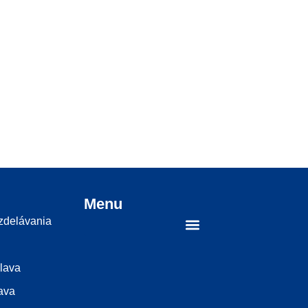
Menu
vzdelávania
slava
ava