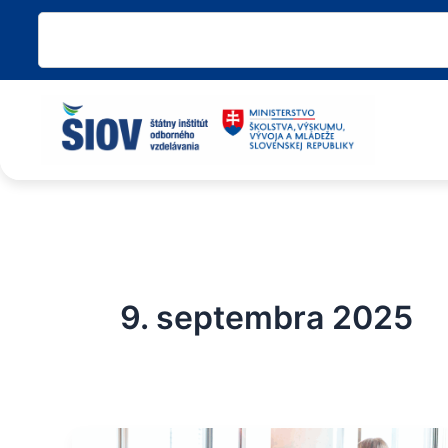
Preskočiť
Vyhľadať
na
obsah
9. septembra 2025
Inšpiratívny