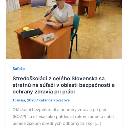
sa
stretnú
na
súťaži
v oblasti
bezpečnosti
a
ochrany
zdravia
pri
Súťaže
práci
Stredoškoláci z celého Slovenska sa
stretnú na súťaži v oblasti bezpečnosti a
ochrany zdravia pri práci
15 mája, 2026
/
Katarína Kováčová
Otázkami bezpečnosti a ochrany zdravia pri práci
(BOZP) sa už viac ako päťdesiat rokov zaoberá súťaž
určená žiakom stredných odborných škôl […]