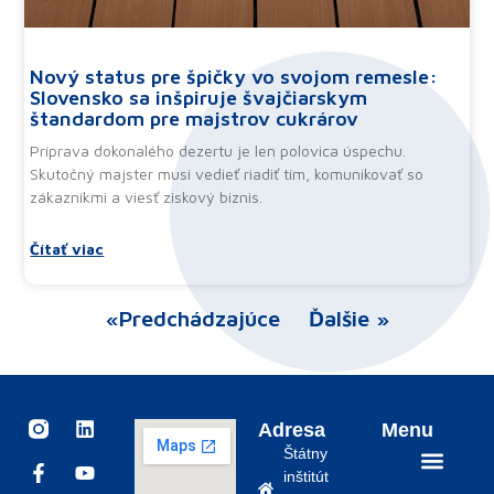
Nový status pre špičky vo svojom remesle:
Slovensko sa inšpiruje švajčiarskym
štandardom pre majstrov cukrárov
Príprava dokonalého dezertu je len polovica úspechu.
Skutočný majster musí vedieť riadiť tím, komunikovať so
zákazníkmi a viesť ziskový biznis.
Čítať viac
«Predchádzajúce
Ďalšie »
I
F
S
L
Y
Adresa
Menu
n
a
p
i
o
Štátny
s
c
o
n
u
inštitút
t
e
t
k
t
Odborné vzdelávanie a príprava
Vzdelávanie dospelých
Iniciatívy EÚ
Zásady ochrany osobných údajov