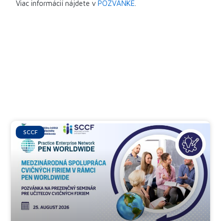
Viac informácií nájdete v
POZVÁNKE
.
Ďalšie články
SCCF