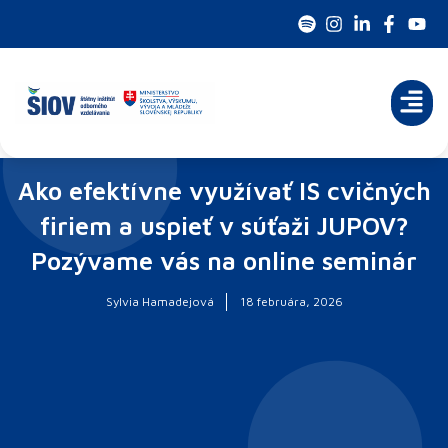
Preskočiť
na
obsah
Ako efektívne využívať IS cvičných
firiem a uspieť v súťaži JUPOV?
Pozývame vás na online seminár
Sylvia Hamadejová
18 februára, 2026