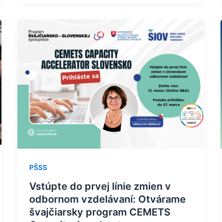
Vstúpte
do
prvej
línie
zmien
v
odbornom
vzdelávaní:
Otvárame
švajčiarsky
program
CEMETS
PŠSS
Capacity
Vstúpte do prvej línie zmien v
Accelerator
odbornom vzdelávaní: Otvárame
na
švajčiarsky program CEMETS
Slovensku