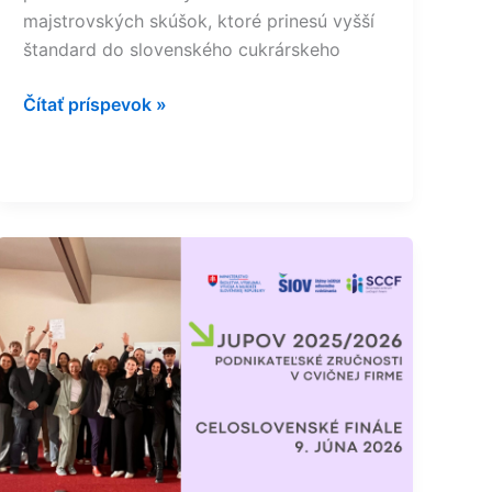
majstrovských skúšok, ktoré prinesú vyšší
štandard do slovenského cukrárskeho
Čítať príspevok »
Mladé
podnikateľské
talenty
mieria
do
finále
Skills
Slovakia
–