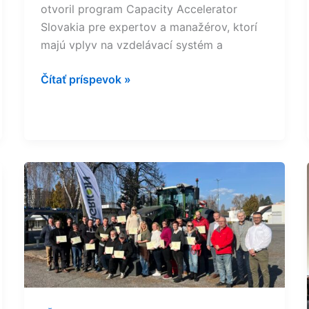
otvoril program Capacity Accelerator
Slovakia pre expertov a manažérov, ktorí
majú vplyv na vzdelávací systém a
Čítať príspevok »
ŠIOV
prepája
odborné
vzdelávanie
s
praxou:
V
partnerstve