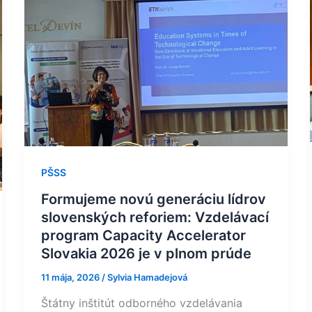
Formujeme
novú
generáciu
lídrov
slovenských
reforiem:
Vzdelávací
program
Capacity
Accelerator
PŠSS
Slovakia
Formujeme novú generáciu lídrov
2026
slovenských reforiem: Vzdelávací
je
program Capacity Accelerator
v plnom
Slovakia 2026 je v plnom prúde
prúde
11 mája, 2026
/
Sylvia Hamadejová
Štátny inštitút odborného vzdelávania