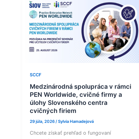
Medzinárodná
spolupráca
v
rámci
PEN
Worldwide,
cvičné
firmy
a
úlohy
SCCF
Slovenského
Medzinárodná spolupráca v rámci
centra
PEN Worldwide, cvičné firmy a
cvičných
úlohy Slovenského centra
firiem
cvičných firiem
29 júla, 2026
/
Sylvia Hamadejová
Chcete získať prehľad o fungovaní