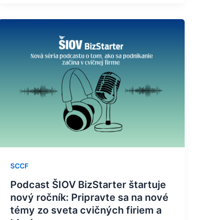
Podcast
ŠIOV
BizStarter
štartuje
nový
ročník:
Pripravte
sa
na
nové
témy
zo
SCCF
sveta
Podcast ŠIOV BizStarter štartuje
cvičných
nový ročník: Pripravte sa na nové
firiem
témy zo sveta cvičných firiem a
a