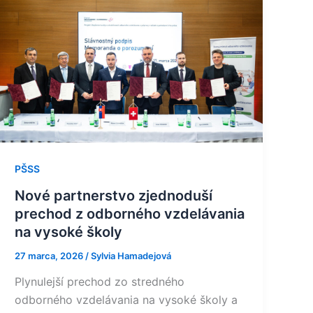
Nové
partnerstvo
zjednoduší
prechod
z
odborného
vzdelávania
na
vysoké
školy
PŠSS
Nové partnerstvo zjednoduší
prechod z odborného vzdelávania
na vysoké školy
27 marca, 2026
/
Sylvia Hamadejová
Plynulejší prechod zo stredného
odborného vzdelávania na vysoké školy a