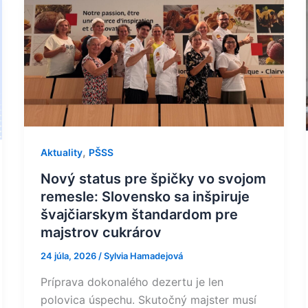
Nový
status
pre
špičky
vo
svojom
remesle:
Slovensko
sa
,
Aktuality
PŠSS
inšpiruje
Nový status pre špičky vo svojom
švajčiarskym
remesle: Slovensko sa inšpiruje
štandardom
švajčiarskym štandardom pre
pre
majstrov cukrárov
majstrov
cukrárov
24 júla, 2026
/
Sylvia Hamadejová
Príprava dokonalého dezertu je len
polovica úspechu. Skutočný majster musí