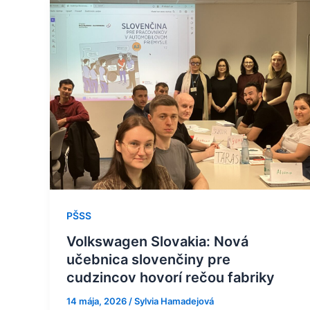
Volkswagen
Slovakia:
Nová
učebnica
slovenčiny
pre
cudzincov
hovorí
rečou
fabriky
PŠSS
Volkswagen Slovakia: Nová
učebnica slovenčiny pre
cudzincov hovorí rečou fabriky
14 mája, 2026
/
Sylvia Hamadejová