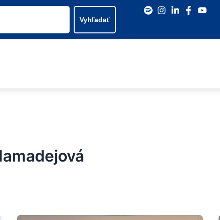
Vyhľadať
 Hamadejová