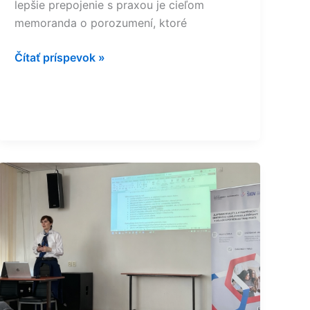
lepšie prepojenie s praxou je cieľom
memoranda o porozumení, ktoré
Čítať príspevok »
Pod
metodickým
vedením
ŠIOV
deväť
škôl
adaptuje
vzdelávacie