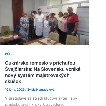
Cukrárske
remeslo
s príchuťou
Švajčiarska:
Na
Slovensku
vzniká
nový
systém
PŠSS
majstrovských
skúšok
Cukrárske remeslo s príchuťou
Švajčiarska: Na Slovensku vzniká
nový systém majstrovských
skúšok
16 júna, 2026
/
Sylvia Hamadejová
V Bratislave sa stretli kľúčoví aktéri, aby
prediskutovali kroky k zavedeniu