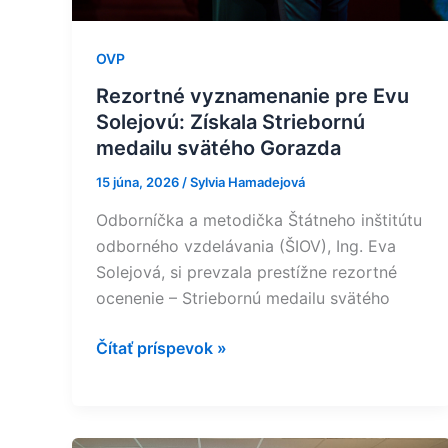
Gorazda
OVP
Rezortné vyznamenanie pre Evu
Solejovú: Získala Striebornú
medailu svätého Gorazda
15 júna, 2026
/
Sylvia Hamadejová
Odborníčka a metodička Štátneho inštitútu
odborného vzdelávania (ŠIOV), Ing. Eva
Solejová, si prevzala prestížne rezortné
ocenenie – Striebornú medailu svätého
Čítať príspevok »