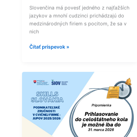
Slovenčina má povesť jedného z najťažších
jazykov a mnohí cudzinci prichádzajú do
medzinárodných firiem s pocitom, že sa v
nich
Čítať príspevok »
JUPOV
2025/2026:
blíži
sa
uzávierka
druhého
ročníka
súťaže