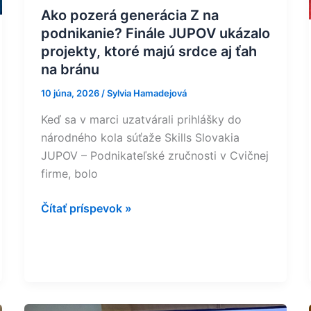
ktoré
Ako pozerá generácia Z na
majú
podnikanie? Finále JUPOV ukázalo
srdce
projekty, ktoré majú srdce aj ťah
aj
na bránu
ťah
10 júna, 2026
/
Sylvia Hamadejová
na
bránu
Keď sa v marci uzatvárali prihlášky do
národného kola súťaže Skills Slovakia
JUPOV – Podnikateľské zručnosti v Cvičnej
firme, bolo
Čítať príspevok »