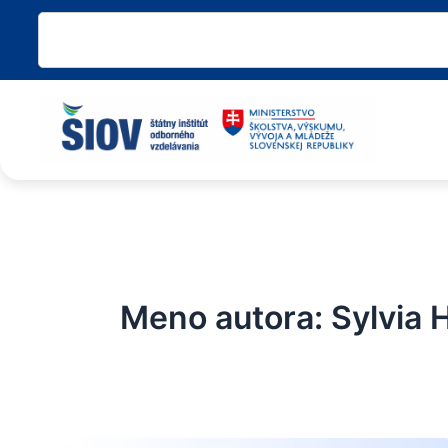
Preskočiť
Vyhľadať
na
obsah
Meno autora: Sylvia