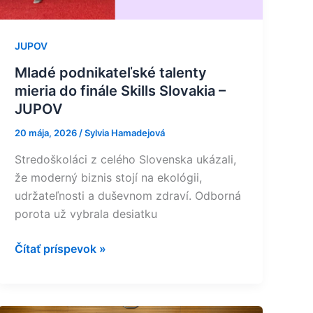
JUPOV
JUPOV
Mladé podnikateľské talenty
mieria do finále Skills Slovakia –
JUPOV
20 mája, 2026
/
Sylvia Hamadejová
Stredoškoláci z celého Slovenska ukázali,
že moderný biznis stojí na ekológii,
udržateľnosti a duševnom zdraví. Odborná
porota už vybrala desiatku
Čítať príspevok »