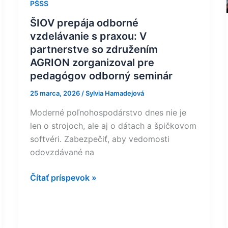
so
PŠSS
združením
ŠIOV prepája odborné
AGRION
vzdelávanie s praxou: V
zorganizoval
partnerstve so združením
pre
AGRION zorganizoval pre
pedagógov
pedagógov odborný seminár
odborný
25 marca, 2026
/
Sylvia Hamadejová
seminár
Moderné poľnohospodárstvo dnes nie je
len o strojoch, ale aj o dátach a špičkovom
softvéri. Zabezpečiť, aby vedomosti
odovzdávané na
Čítať príspevok »