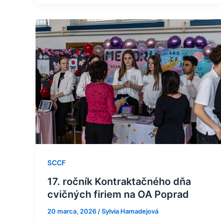
17.
ročník
Kontraktačného
dňa
cvičných
firiem
na
OA
Poprad
SCCF
17. ročník Kontraktačného dňa
cvičných firiem na OA Poprad
20 marca, 2026
/
Sylvia Hamadejová