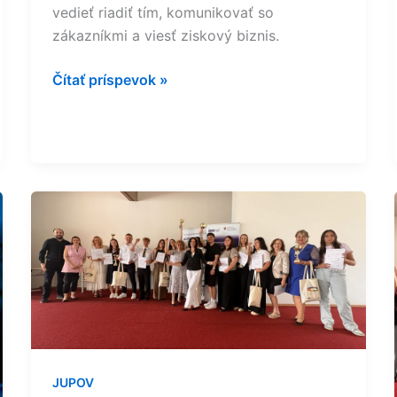
vedieť riadiť tím, komunikovať so
zákazníkmi a viesť ziskový biznis.
Čítať príspevok »
Ako
pozerá
generácia
Z na
podnikanie?
Finále
JUPOV
ukázalo
JUPOV
projekty,