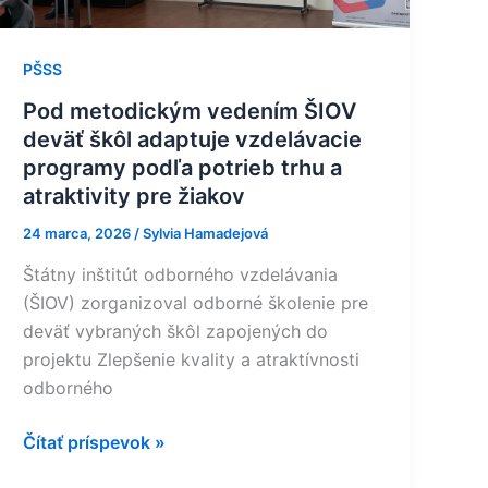
programy
podľa
potrieb
PŠSS
trhu
Pod metodickým vedením ŠIOV
a
deväť škôl adaptuje vzdelávacie
atraktivity
programy podľa potrieb trhu a
pre
atraktivity pre žiakov
žiakov
24 marca, 2026
/
Sylvia Hamadejová
Štátny inštitút odborného vzdelávania
(ŠIOV) zorganizoval odborné školenie pre
deväť vybraných škôl zapojených do
projektu Zlepšenie kvality a atraktívnosti
odborného
Čítať príspevok »