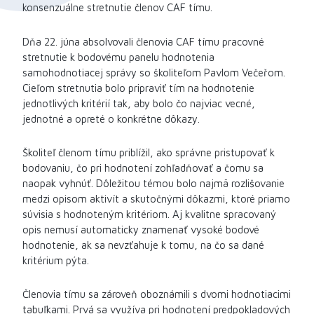
konsenzuálne stretnutie členov CAF tímu.
Dňa 22. júna absolvovali členovia CAF tímu pracovné
stretnutie k bodovému panelu hodnotenia
samohodnotiacej správy so školiteľom Pavlom Večeřom.
Cieľom stretnutia bolo pripraviť tím na hodnotenie
jednotlivých kritérií tak, aby bolo čo najviac vecné,
jednotné a opreté o konkrétne dôkazy.
Školiteľ členom tímu priblížil, ako správne pristupovať k
bodovaniu, čo pri hodnotení zohľadňovať a čomu sa
naopak vyhnúť. Dôležitou témou bolo najmä rozlišovanie
medzi opisom aktivít a skutočnými dôkazmi, ktoré priamo
súvisia s hodnoteným kritériom. Aj kvalitne spracovaný
opis nemusí automaticky znamenať vysoké bodové
hodnotenie, ak sa nevzťahuje k tomu, na čo sa dané
kritérium pýta.
Členovia tímu sa zároveň oboznámili s dvomi hodnotiacimi
tabuľkami. Prvá sa využíva pri hodnotení predpokladových