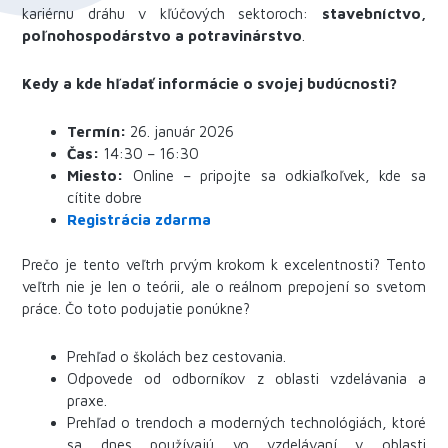
kariérnu dráhu v kľúčových sektoroch:
stavebníctvo,
poľnohospodárstvo a potravinárstvo
.
Kedy a kde hľadať informácie o svojej budúcnosti?
Termín:
26. január 2026
Čas:
14:30 – 16:30
Miesto:
Online – pripojte sa odkiaľkoľvek, kde sa
cítite dobre
Registrácia zdarma
Prečo je tento veľtrh prvým krokom k excelentnosti? Tento
veľtrh nie je len o teórii, ale o reálnom prepojení so svetom
práce. Čo toto podujatie ponúkne?
Prehľad o školách bez cestovania.
Odpovede od odborníkov z oblasti vzdelávania a
praxe.
Prehľad o trendoch a moderných technológiách, ktoré
sa dnes používajú vo vzdelávaní v oblasti