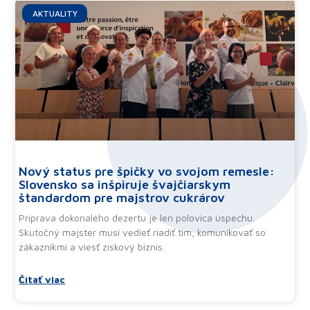
AKTUALITY
Nový status pre špičky vo svojom remesle:
Slovensko sa inšpiruje švajčiarskym
štandardom pre majstrov cukrárov
Príprava dokonalého dezertu je len polovica úspechu.
Skutočný majster musí vedieť riadiť tím, komunikovať so
zákazníkmi a viesť ziskový biznis.
Čítať viac