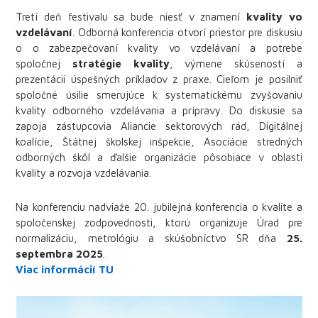
Tretí deň festivalu sa bude niesť v znamení
kvality vo
vzdelávaní
. Odborná konferencia otvorí priestor pre diskusiu
o o zabezpečovaní kvality vo vzdelávaní a potrebe
spoločnej
stratégie kvality
, výmene skúseností a
prezentácii úspešných príkladov z praxe. Cieľom je posilniť
spoločné úsilie smerujúce k systematickému zvyšovaniu
kvality odborného vzdelávania a prípravy. Do diskusie sa
zapoja zástupcovia Aliancie sektorových rád, Digitálnej
koalície, Štátnej školskej inšpekcie, Asociácie stredných
odborných škôl a ďalšie organizácie pôsobiace v oblasti
kvality a rozvoja vzdelávania.
Na konferenciu nadviaže 20. jubilejná konferencia o kvalite a
spoločenskej zodpovednosti, ktorú organizuje Úrad pre
normalizáciu, metrológiu a skúšobníctvo SR dňa
25.
septembra 2025
.
Viac informácií TU