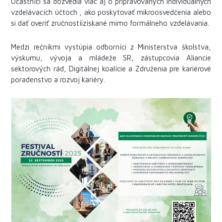
Účastníci sa dozvedia viac aj o pripravovaných individuálnych
vzdelávacích účtoch , ako poskytovať mikroosvedčenia alebo
si dať overiť zručnostíizískané mimo formálneho vzdelávania.
Medzi rečníkmi vystúpia odborníci z Ministerstva školstva,
výskumu, vývoja a mládeže SR, zástupcovia Aliancie
sektorových rád, Digitálnej koalície a Združenia pre kariérové
poradenstvo a rozvoj kariéry.