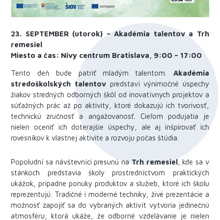
23. SEPTEMBER (utorok) – Akadémia talentov a Trh
remesiel
Miesto a čas: Nivy centrum Bratislava, 9:00 – 17:00
Tento deň bude patriť mladým talentom.
Akadémia
stredoškolských talentov
predstaví výnimočné úspechy
žiakov stredných odborných škôl od inovatívnych projektov a
súťažných prác až po aktivity, ktoré dokazujú ich tvorivosť,
technickú zručnosť a angažovanosť. Cieľom podujatia je
nielen oceniť ich doterajšie úspechy, ale aj inšpirovať ich
rovesníkov k vlastnej aktivite a rozvoju počas štúdia.
Popoludní sa návštevníci presunú na
Trh remesiel
, kde sa v
stánkoch predstavia školy prostredníctvom praktických
ukážok, prípadne ponuky produktov a služieb, ktoré ich školu
reprezentujú. Tradičné i moderné techniky, živé prezentácie a
možnosť zapojiť sa do vybraných aktivít vytvoria jedinečnú
atmosféru, ktorá ukáže, že odborné vzdelávanie je nielen