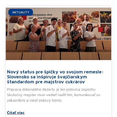
AKTUALITY
Nový status pre špičky vo svojom remesle:
Slovensko sa inšpiruje švajčiarskym
štandardom pre majstrov cukrárov
Príprava dokonalého dezertu je len polovica úspechu.
Skutočný majster musí vedieť riadiť tím, komunikovať so
zákazníkmi a viesť ziskový biznis.
Čítať viac