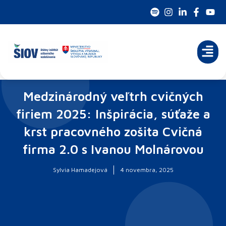
Preskočiť
na
obsah
Medzinárodný veľtrh cvičných
firiem 2025: Inšpirácia, súťaže a
krst pracovného zošita Cvičná
firma 2.0 s Ivanou Molnárovou
Sylvia Hamadejová
4 novembra, 2025