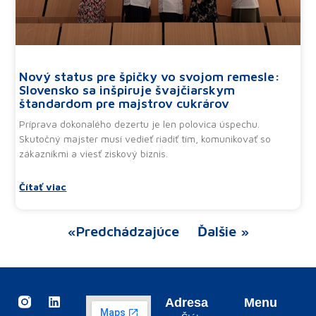
Nový status pre špičky vo svojom remesle:
Slovensko sa inšpiruje švajčiarskym
štandardom pre majstrov cukrárov
Príprava dokonalého dezertu je len polovica úspechu.
Skutočný majster musí vedieť riadiť tím, komunikovať so
zákazníkmi a viesť ziskový biznis.
Čítať viac
«Predchádzajúce
Ďalšie »
I
F
S
L
Y
Adresa
Menu
n
a
p
i
o