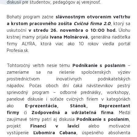
diskusií pre študentov, pedagógov aj verejnosť.
Bohatý program začne
slávnostným otvorením veľtrhu
a krstom pracovného zošita
Cvičná firma 2.0
, ktorý sa
uskutoční
v stredu 26. novembra o 10:00 hod.
Úlohu
krstnej mamy prijala
Ivana Molnárová
, generálna riaditeľka
firmy ALYRA, ktorá viac ako 10 rokov viedla portál
Profesia.sk.
Tohtoročný veľtrh nesie tému
Podnikanie s poslaním
–
zameriame sa na riešenie spoločenských výziev
prostredníctvom inovatívnych podnikateľských
nápadov. Počas oboch dní čaká návštevníkov pestrý
sprievodný program – odborné prednášky, workshopy,
panelové diskusie i súťaže cvičných firiem v kategóriách
ako
E-prezentácia, Stánok, Reprezentant
firmy
či
Zodpovedná a udržateľná firma
. Medzi
zaujímavé témy patrí aj diskusia
Podnikanie s poslaním
,
projekt
Financi v lavici
alebo motivačné
vystúpenie
Ľubomíra Cabana
, úspešného absolventa