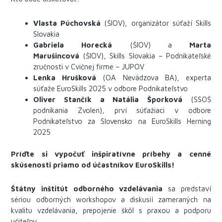
Vlasta Púchovská
(ŠIOV), organizátor súťaží Skills
Slovakia
Gabriela Horecká
(ŠIOV) a
Marta
Marušincová
(ŠIOV), Skills Slovakia – Podnikateľské
zručnosti v Cvičnej firme – JUPOV
Lenka Hrušková
(OA Nevädzova BA), experta
súťaže EuroSkills 2025 v odbore Podnikateľstvo
Oliver Stančík a Natália Šporková
(SSOŠ
podnikania Zvolen), prví súťažiaci v odbore
Podnikateľstvo za Slovensko na EuroSkills Herning
2025
Príďte si vypočuť inšpiratívne príbehy a cenné
skúsenosti priamo od účastníkov EuroSkills!
Štátny inštitút odborného vzdelávania
sa predstaví
sériou odborných workshopov a diskusií zameraných na
kvalitu vzdelávania, prepojenie škôl s praxou a podporu
učiteľov.