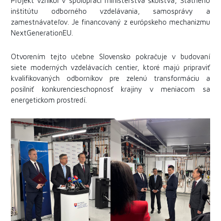
Projekt vznikol v spolupráci ministerstva školstva, Štátneho
inštitútu odborného vzdelávania, samosprávy a
zamestnávateľov. Je financovaný z európskeho mechanizmu
NextGenerationEU.
Otvorením tejto učebne Slovensko pokračuje v budovaní
siete moderných vzdelávacích centier, ktoré majú pripraviť
kvalifikovaných odborníkov pre zelenú transformáciu a
posilniť konkurencieschopnosť krajiny v meniacom sa
energetickom prostredí.