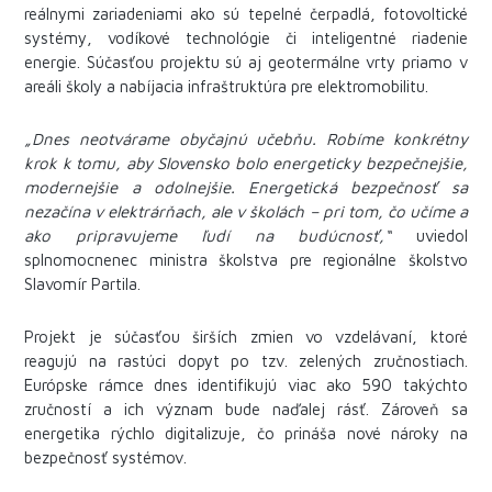
reálnymi zariadeniami ako sú tepelné čerpadlá, fotovoltické
systémy, vodíkové technológie či inteligentné riadenie
energie. Súčasťou projektu sú aj geotermálne vrty priamo v
areáli školy a nabíjacia infraštruktúra pre elektromobilitu.
„Dnes neotvárame obyčajnú učebňu. Robíme konkrétny
krok k tomu, aby Slovensko bolo energeticky bezpečnejšie,
modernejšie a odolnejšie. Energetická bezpečnosť sa
nezačína v elektrárňach, ale v školách – pri tom, čo učíme a
ako pripravujeme ľudí na budúcnosť,“
uviedol
splnomocnenec ministra školstva pre regionálne školstvo
Slavomír Partila.
Projekt je súčasťou širších zmien vo vzdelávaní, ktoré
reagujú na rastúci dopyt po tzv. zelených zručnostiach.
Európske rámce dnes identifikujú viac ako 590 takýchto
zručností a ich význam bude naďalej rásť. Zároveň sa
energetika rýchlo digitalizuje, čo prináša nové nároky na
bezpečnosť systémov.