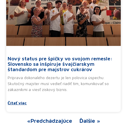
Nový status pre špičky vo svojom remesle:
Slovensko sa inšpiruje švajčiarskym
štandardom pre majstrov cukrárov
Príprava dokonalého dezertu je len polovica úspechu.
Skutočný majster musí vedieť riadiť tím, komunikovať so
zákazníkmi a viesť ziskový biznis.
Čítať viac
«Predchádzajúce
Ďalšie »