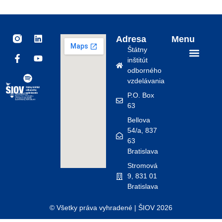
I
F
S
L
Y
Adresa
Menu
n
a
p
i
o
Štátny
s
c
o
n
u
inštitút
t
e
t
k
t
Odborné vzdelávanie a príprava
Vzdelávanie dospelých
Iniciatívy EÚ
Zásady ochrany osobných údajov
odborného
a
b
i
e
u
vzdelávania
g
o
f
d
b
r
o
y
i
e
P.O. Box
a
k
n
63
m
-
_
f
Bellova
F
54/a, 837
i
63
l
Bratislava
l
.
Stromová
s
9, 831 01
v
Bratislava
g
© Všetky práva vyhradené | ŠIOV 2026