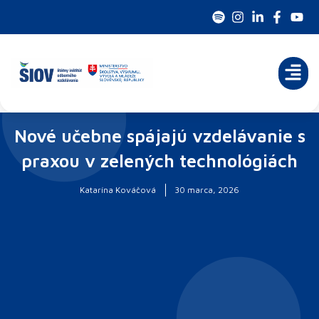
Preskočiť
na
obsah
Nové učebne spájajú vzdelávanie s
praxou v zelených technológiách
Katarína Kováčová
30 marca, 2026