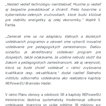
„Nestačí vedieť technológiu nainštalovať. Musíme ju vedieť
aj bezpečne prevádzkovať a chrániť. Preto hovoríme o
kyberneticko-zelených zručnostiach, ktoré budú kľúčové
pre stabilitu energetiky aj celej ekonomiky,“
doplnil S.
Partila.
„Zamerali sme sa na adaptáciu štátnych a školských
vzdelávacích programov a zároveň sme vytvorili inovačné
vzdelávanie pre pedagogických zamestnancov. Ďalšou
súčasťou je akreditovaný vzdelávací program pre
dospelých, takže očakávame, že učebne nebudú slúžiť iba
žiakom a pedagogických zamestnancom, ale aj verejnosti,
ktorá sa bude chcieť vzdelávať v rámci zvyšovania
kvalifikácie resp. rekvalifikácie,“ dodal riaditeľ Štátneho
inštitútu odborného vzdelávania ako realizátora kapitoly
REPowerEU Branislav Hadár.
V rámci Plánu obnovy a odolnosti SR a kapitoly REPowerEU
ministerstvo školstva systematicky modernizuje odborné
vzdelávanie. Investícia vo výške približne 18 miliónov eur