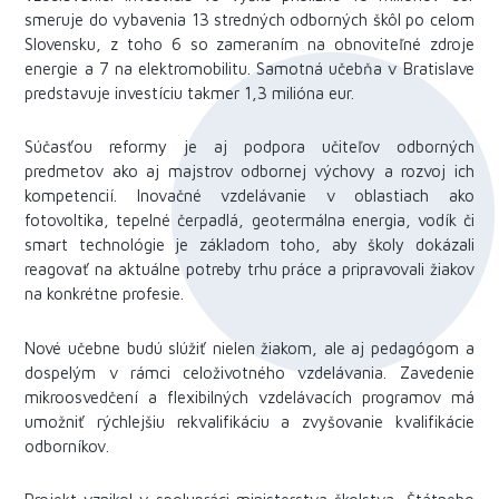
smeruje do vybavenia 13 stredných odborných škôl po celom
Slovensku, z toho 6 so zameraním na obnoviteľné zdroje
energie a 7 na elektromobilitu. Samotná učebňa v Bratislave
predstavuje investíciu takmer 1,3 milióna eur.
Súčasťou reformy je aj podpora učiteľov odborných
predmetov ako aj majstrov odbornej výchovy a rozvoj ich
kompetencií. Inovačné vzdelávanie v oblastiach ako
fotovoltika, tepelné čerpadlá, geotermálna energia, vodík či
smart technológie je základom toho, aby školy dokázali
reagovať na aktuálne potreby trhu práce a pripravovali žiakov
na konkrétne profesie.
Nové učebne budú slúžiť nielen žiakom, ale aj pedagógom a
dospelým v rámci celoživotného vzdelávania. Zavedenie
mikroosvedčení a flexibilných vzdelávacích programov má
umožniť rýchlejšiu rekvalifikáciu a zvyšovanie kvalifikácie
odborníkov.