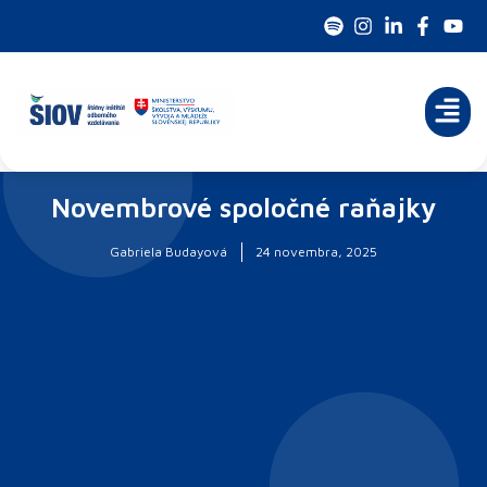
Preskočiť
na
obsah
Novembrové spoločné raňajky
Gabriela Budayová
24 novembra, 2025