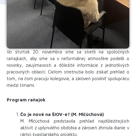
Vo štvrtok 20. novembra sme sa stretli na spoločných
raňajkách, aby sme sa v neformálnej atmosfére podelili o
novinky, zaujímavosti a dôležité informácie z jednotlivých
pracovných oblastí. Cieľom stretnutia bolo získať prehľad o
tom, na čom pracujú kolegovia, a zároveň posilniť spoluprácu
medzi tímami.
Program raňajok
Čo je nové na ŠIOV-e? (M. Mlčúchová)
M. Mlčúchová predstavila prehľad najdôležitejších
aktivít z uplynulého obdobia a zároveň zhrnula dianie v
rámci švajčiarskeho projektu.