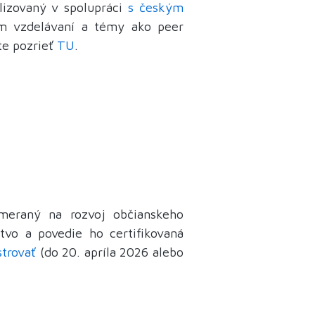
izovaný v spolupráci
s českým
om vzdelávaní a témy ako peer
te pozrieť
TU
.
meraný na rozvoj občianskeho
tvo a povedie ho certifikovaná
strovať
(do 20. apríla 2026 alebo