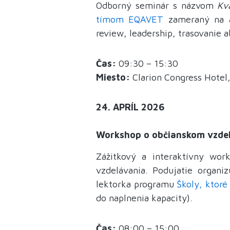
Odborný seminár s názvom
Kv
tímom EQAVET
zameraný na a
review, leadership, trasovanie 
Čas:
09:30 – 15:30
Miesto:
Clarion Congress Hotel,
24. APRÍL 2026
Workshop o občianskom vzdelá
Zážitkový a interaktívny wo
vzdelávania. Podujatie organi
lektorka programu
Školy, ktoré
do naplnenia kapacity).
Čas:
08:00 – 15:00