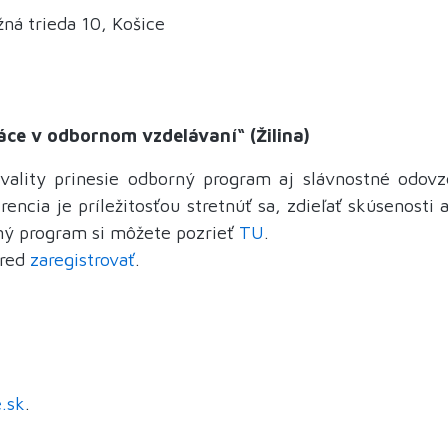
ná trieda 10, Košice
áce v odbornom vzdelávaní“ (Žilina)
vality prinesie odborný program aj slávnostné odov
encia je príležitosťou stretnúť sa, zdieľať skúsenosti
ný program si môžete pozrieť
TU
.
pred
zaregistrovať
.
.sk
.