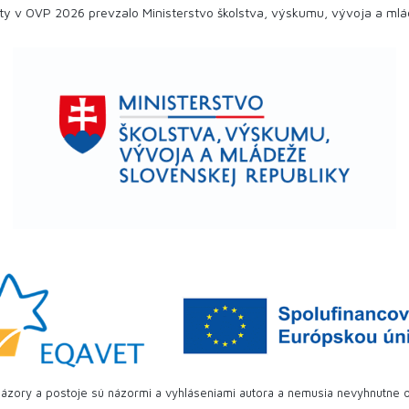
ity v OVP 2026 prevzalo Ministerstvo školstva, výskumu, vývoja a ml
ázory a postoje sú názormi a vyhláseniami autora a nemusia nevyhnutne o