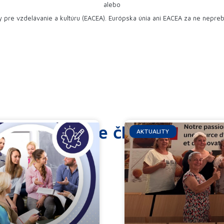
alebo
y pre vzdelávanie a kultúru (EACEA). Európska únia ani EACEA za ne nepre
Ďalšie články
AKTUALITY