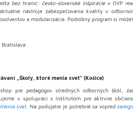
alita bez hraníc: česko-slovenské inšpirácie
v OVP real
ktuálne nástroje zabezpečovania kvality v odborn
absolventov a modularizácia. Podrobný program si môže
 Bratislava
vaní „Školy, ktoré menia svet“ (Košice)
rkshop pre pedagógov stredných odborných škôl, za
zujeme v spolupráci s Inštitútom pre aktívne občians
 menia svet
. Na podujatie je potrebné sa vopred
zaregi