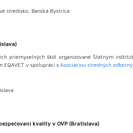
é stredisko, Banská Bystrica
islava)
dných priemyselných škôl organizované Štátnym inštit
 EQAVET v spolupráci s
Asociáciou stredných odborný
islava
bezpečovaní kvality v OVP (Bratislava)