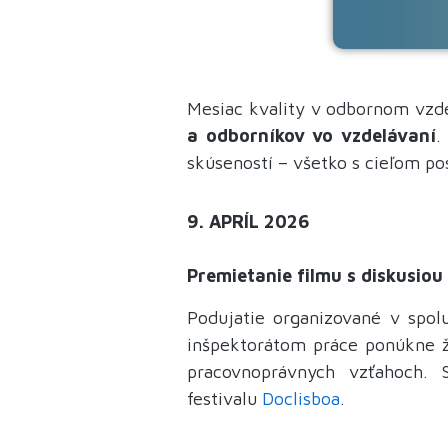
Mesiac kvality v odbornom vzdel
a odborníkov vo vzdelávaní
.
skúseností – všetko s cieľom po
9. APRÍL 2026
Premietanie filmu s diskusiou
Podujatie organizované v sp
inšpektorátom práce ponúkne ž
pracovnoprávnych vzťahoch.
festivalu
Doclisboa
.