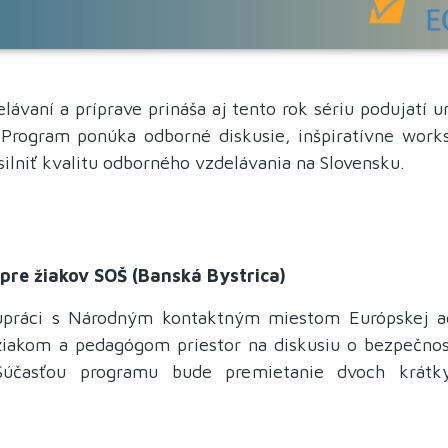
ávaní a príprave prináša aj tento rok sériu podujatí 
 Program ponúka odborné diskusie, inšpiratívne wor
silniť kvalitu odborného vzdelávania na Slovensku.
 pre žiakov SOŠ (Banská Bystrica)
olupráci s Národným kontaktným miestom Európskej 
iakom a pedagógom priestor na diskusiu o bezpečnosti
 Súčasťou programu bude premietanie dvoch krátk