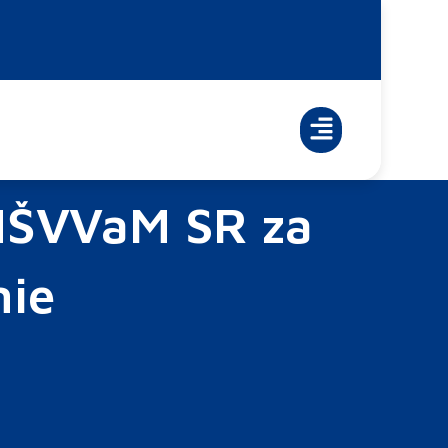
MŠVVaM SR za
nie