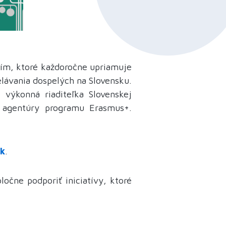
ním, ktoré každoročne upriamuje
elávania dospelých na Slovensku.
, výkonná riaditeľka Slovenskej
j agentúry programu Erasmus+.
sk
.
ločne podporiť iniciatívy, ktoré