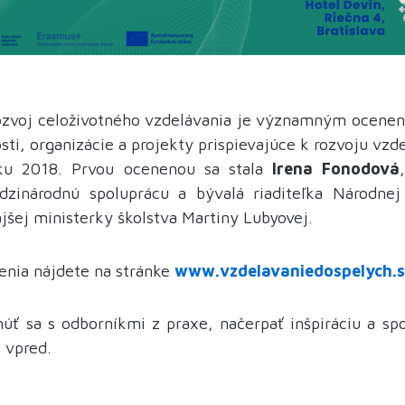
rozvoj celoživotného vzdelávania je významným ocene
i, organizácie a projekty prispievajúce k rozvoju vzd
oku 2018. Prvou ocenenou sa stala
Irena Fonodová
dzinárodnú spoluprácu a bývalá riaditeľka Národne
ajšej ministerky školstva Martiny Lubyovej.
nenia nájdete na stránke
www.vzdelavaniedospelych.
tnúť sa s odborníkmi z praxe, načerpať inšpiráciu a spo
 vpred.