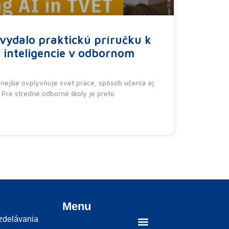
dalo praktickú príručku k
 inteligencie v odbornom
znejšie ovplyvňuje svet práce, spôsob učenia aj
 Pre stredné odborné školy je preto
Menu
vzdelávania