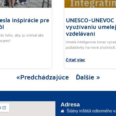
esla inšpirácie pre
UNESCO-UNEVOC vy
ôl
využívaniu umelej
vzdelávaní
sto toho, aby ju vnímal ako
ncami?
Umelá inteligencia čoraz výra
požiadavky na nové zručnosti.
Čítať viac
«Predchádzajúce
Ďalšie »
Adresa
Štátny inštitút odborného 