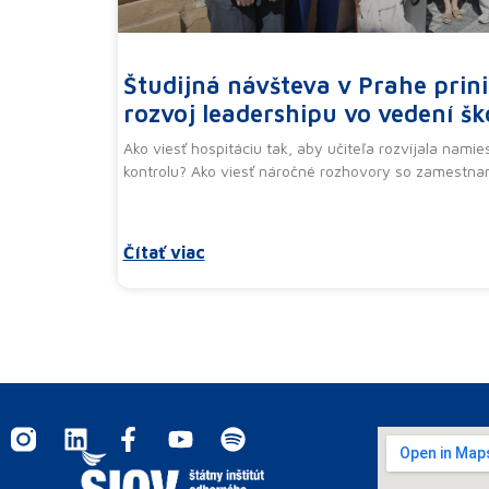
Študijná návšteva v Prahe prini
rozvoj leadershipu vo vedení šk
Ako viesť hospitáciu tak, aby učiteľa rozvíjala namie
kontrolu? Ako viesť náročné rozhovory so zamestna
Čítať viac
I
L
F
Y
S
n
i
a
o
p
s
n
c
u
o