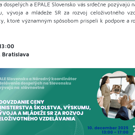
a dospelých a EPALE Slovensko vás srdečne pozývajú 
u, vývoja a mládeže SR za rozvoj celoživotného vz
kty, ktoré významným spôsobom prispeli k podpore a r
13:00
, Bratislava