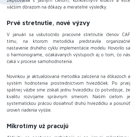
zlepšovania s jasným cieľom, konkrétnymi krokmi a ešte
väčším dôrazom na dôkazy a merateľné výsledky.
Prvé stretnutie, nové výzvy
V januári sa uskutočnilo pracovné stretnutie členov CAF
tímu, na ktorom metodička predstavila organizačné
nastavenie druhého cyklu implementácie modelu. Hovorilo sa
o harmonograme, očakávaných výstupoch aj o tom, čo nás
čaká v procese samohodnotenia.
Novinkou je aktualizovaná metodika založená na dôkazoch a
systém hodnotenia prostredníctvom hviezdičiek. Po prvej
spätnej väzbe sme získali jednu hviezdičku čo potvrdzuje, že
kvalitu rozvíjame správnym smerom. Naším cieľom je
systematickou prácou dosiahnuť druhú hviezdičku a posunúť
úroveň riadenia vyššie.
Mikrotímy už pracujú