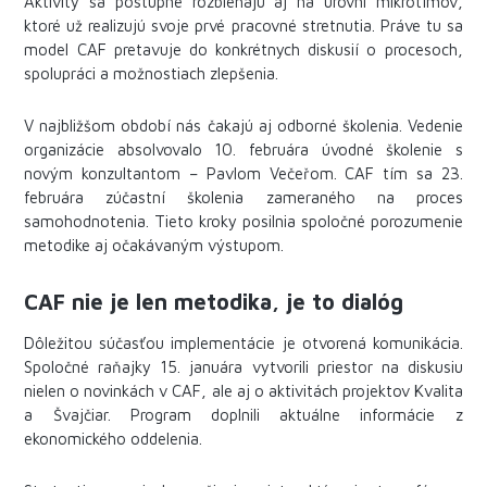
Aktivity sa postupne rozbiehajú aj na úrovni mikrotímov,
ktoré už realizujú svoje prvé pracovné stretnutia. Práve tu sa
model CAF pretavuje do konkrétnych diskusií o procesoch,
spolupráci a možnostiach zlepšenia.
V najbližšom období nás čakajú aj odborné školenia. Vedenie
organizácie absolvovalo 10. februára úvodné školenie s
novým konzultantom – Pavlom Večeřom. CAF tím sa 23.
februára zúčastní školenia zameraného na proces
samohodnotenia. Tieto kroky posilnia spoločné porozumenie
metodike aj očakávaným výstupom.
CAF nie je len metodika, je to dialóg
Dôležitou súčasťou implementácie je otvorená komunikácia.
Spoločné raňajky 15. januára vytvorili priestor na diskusiu
nielen o novinkách v CAF, ale aj o aktivitách projektov Kvalita
a Švajčiar. Program doplnili aktuálne informácie z
ekonomického oddelenia.