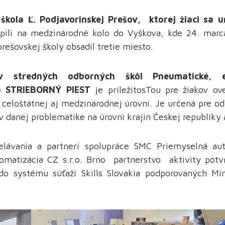
 škola Ľ. Podjavorinskej Prešov, ktorej žiaci sa 
úpili na medzinárodné kolo do Vyškova, kde 24. mar
rešovskej školy obsadil tretie miesto.
v stredných odborných škôl Pneumatické, e
a
STRIEBORNÝ PIEST
je príležitosTou pre žiakov ov
 celoštátnej aj medzinárodnej úrovni. Je určená pre o
 v danej problematike na úrovni krajín Českej republiky
elávania a partneri spolupráce SMC Priemyselná auto
matizácia CZ s.r.o. Brno partnerstvo aktivity pot
 do systému súťaží Skills Slovakia podporovaných Mi