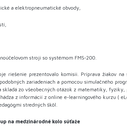
ické a elektropneumatické obvody,
tí,
dnoúčelovom stroji so systémom FMS-200.
je riešenie prezentovalo komisii. Príprava žiakov na 
podobných zariadeniach a pomocou simulačného prog
á sa skladá zo všeobecných otázok z matematiky, fyziky
chádza z informácií z online e-learningového kurzu ( e
pedagógmi stredných škôl.
stup na medzinárodné kolo súťaže