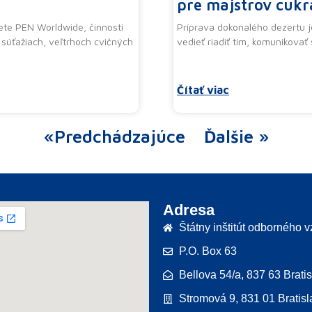
pre majstrov cukr
ete PEN Worldwide, činnosti
Príprava dokonalého dezertu j
súťažiach, veľtrhoch cvičných
vedieť riadiť tím, komunikovať 
Čítať viac
«Predchádzajúce
Ďalšie »
Adresa
Štátny inštitút odborného 
P.O. Box 63
Bellova 54/a, 837 63 Brati
Stromová 9, 831 01 Bratisl