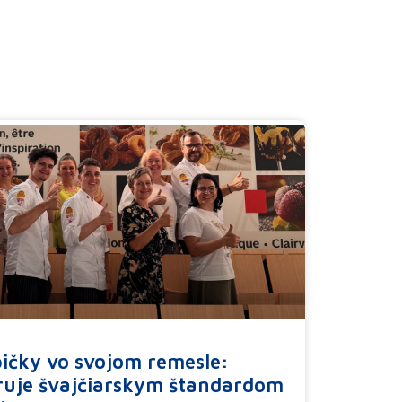
pičky vo svojom remesle:
iruje švajčiarskym štandardom