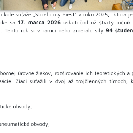
kole súťaže „Strieborný Piest“ v roku 2025, ktorá j
like sa
17. marca 2026
uskutočnil už štvrtý roční
. Tento rok si v rámci neho zmeralo sily
94 študen
bornej úrovne žiakov, rozširovanie ich teoretických a 
ácie. Žiaci súťažili v dvoj až trojčlenných tímoch, 
tické obvody,
opneumatické obvody,