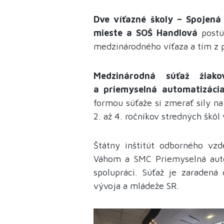
Dve víťazné školy – Spojená
mieste a SOŠ Handlová
post
medzinárodného víťaza a tím z p
Medzinárodná súťaž žiako
a priemyselná automatizáci
formou súťaže si zmerať sily na
2. až 4. ročníkov stredných škôl
Štátny inštitút odborného vzd
Váhom a SMC Priemyselná auto
spolupráci. Súťaž je zaradená
vývoja a mládeže SR.