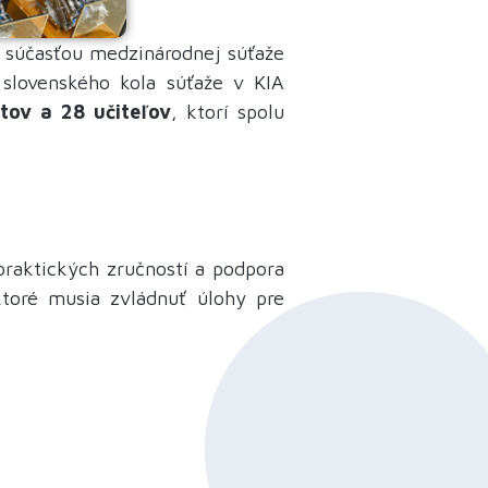
e súčasťou medzinárodnej súťaže
k slovenského kola súťaže v KIA
tov a 28 učiteľov
, ktorí spolu
praktických zručností a podpora
ktoré musia zvládnuť úlohy pre