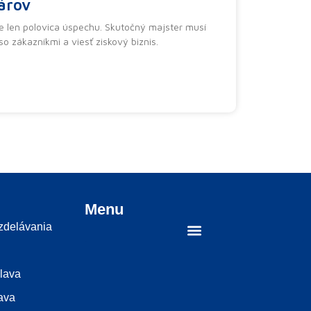
árov
e len polovica úspechu. Skutočný majster musí
so zákazníkmi a viesť ziskový biznis.
Menu
vzdelávania
slava
ava