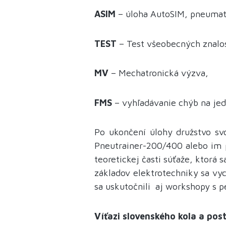
ASIM
– úloha AutoSIM, pneumat
TEST
– Test všeobecných znalos
MV
– Mechatronická výzva,
FMS
– vyhľadávanie chýb na je
Po ukončení úlohy družstvo svo
Pneutrainer-200/400 alebo im 
teoretickej časti súťaže, ktor
základov elektrotechniky sa vy
sa uskutočnili aj workshopy s 
Víťazi slovenského kola a po