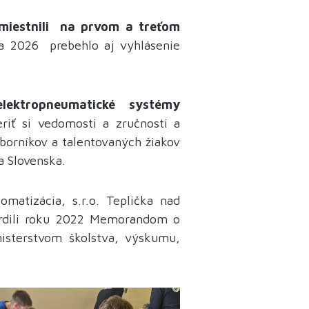
umiestnili na prvom a treťom
ca 2026 prebehlo aj vyhlásenie
lektropneumatické systémy
eriť si vedomosti a zručnosti a
dborníkov a talentovaných žiakov
 a Slovenska.
matizácia, s.r.o. Teplička nad
vrdili roku 2022 Memorandom o
nisterstvom školstva, výskumu,