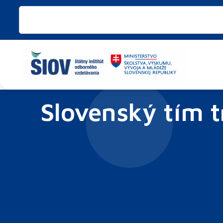
Preskočiť
Vyhľadať
na
obsah
Slovenský tím 