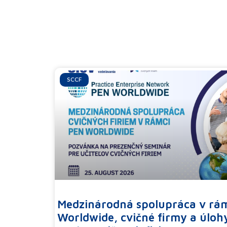
SCCF
Medzinárodná spolupráca v rá
Worldwide, cvičné firmy a úloh