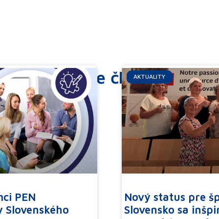
Ďalšie články
AKTUALITY
mci PEN
Nový status pre š
y Slovenského
Slovensko sa inšp