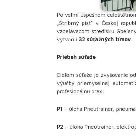
Po veľmi úspešnom celoštátnom 
„Stríbrný píst“ v Českej repub
vzdelávacom stredisku Gbeľany
vytvorili
32 súťažných tímov
.
Priebeh súťaže
Cieľom súťaže je zvyšovanie od
výučby priemyselnej automatiz
profesionálnu prax:
P1
– úloha Pneutrainer, pneuma
P2
– úloha Pneutrainer, elektr