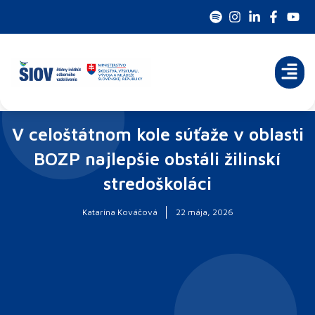
Preskočiť
na
obsah
V celoštátnom kole súťaže v oblasti
BOZP najlepšie obstáli žilinskí
stredoškoláci
Katarína Kováčová
22 mája, 2026