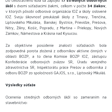
Do celoštátneho kola sa zapojilo
17 stredných odborných
škôl
s dvomi súťažiacimi žiakmi, celkom v počte
34 žiakov
,
v ktorých pôsobí odborová organizácia IOZ a školy oslovené
IOZ. Svoju šikovnosť preukázali školy z Trnavy, Trenčína,
Liptovského Mikuláša, Banskej Bystrice, Prievidze, Prešova,
Nitry, Žiliny, Košíc, Popradu, z Martina – Priekopy, Nových
Zámkov, Námestova a Krásna nad Kysucou.
Za objektívne posúdenie znalostí súťažiacich bola
zodpovedná porota zložená z odborníkov aktívne činných v
oblasti BOZP, a to člena Komisie BOZP IOZ, zástupcu
Konfederácie odborových zväzov SR, Úradu verejného
zdravotníctva SR, Inšpektorátu práce Prešov a odborníka z
odboru BOZP zo spoločnosti GAJOS, s.r.o., Liptovský Mikuláš.
Výsledky súťaže
Ocenenia stredných odborných škôl so zameraním na
stavebníctvo: