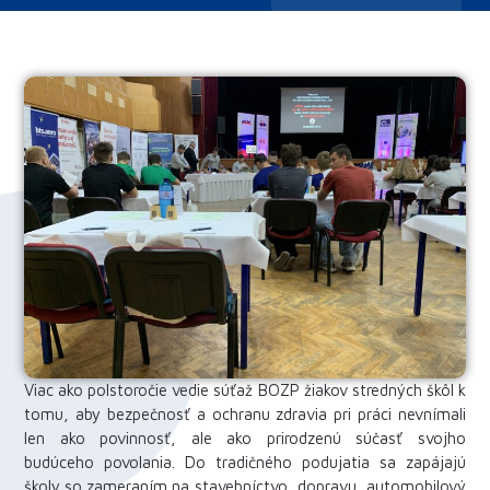
Viac ako polstoročie vedie súťaž BOZP žiakov stredných škôl k
tomu, aby bezpečnosť a ochranu zdravia pri práci nevnímali
len ako povinnosť, ale ako prirodzenú súčasť svojho
budúceho povolania. Do tradičného podujatia sa zapájajú
školy so zameraním na stavebníctvo, dopravu, automobilový