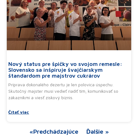
Nový status pre špičky vo svojom remesle:
Slovensko sa inšpiruje švajčiarskym
štandardom pre majstrov cukrárov
Príprava dokonalého dezertu je len polovica úspechu.
Skutočný majster musí vedieť riadiť tím, komunikovať so
zákazníkmi a viesť ziskový biznis.
Čítať viac
«Predchádzajúce
Ďalšie »