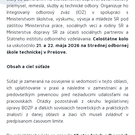
priemysel, remeslá, služby aj technické odbory. Organizuje ho
Integrovaný odborový zväz (IOZ) v spolupráci s
Ministerstvom školstva, výskumu, vývoja a mládeže SR pod
záštitou Ministerstva práce, sociálnych vecí a rodiny SR a
Ministerstva dopravy SR za účasti sociálnych partnerov a
Štátneho inštitútu odborného vzdelávania.
Celoštátne kolo
sa uskutočnilo
21. a 22. mája 2026 na Strednej odbornej
škole technickej v Prešove.
Obsah a cieľ súťaže
Súťaž je zameraná na osvojenie si vedomostí v tejto oblasti,
ich uplatňovanie v praxi a následne v zamestnaní a je
predovšetkým prevenciou pred nežiaducimi udalosťami na
pracoviskách.
Otázky pozostávali z okruhu legislatívnej
úpravy BOZP a ďalších súvisiacich teoretických a praktických
znalostí z danej oblasti a žiaci ich museli zvládnuť v
predpísanom časovom limite.