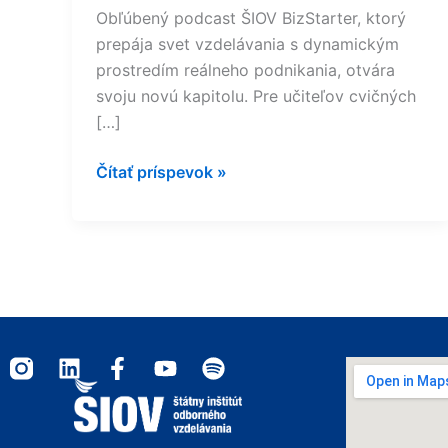
Obľúbený podcast ŠIOV BizStarter, ktorý
prepája svet vzdelávania s dynamickým
prostredím reálneho podnikania, otvára
svoju novú kapitolu. Pre učiteľov cvičných
[…]
Čítať príspevok »
I
L
F
Y
S
n
i
a
o
p
s
n
c
u
o
t
k
e
t
t