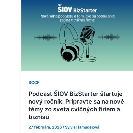
ŠIOV
BizStarter
štartuje
nový
ročník:
Pripravte
sa
na
nové
témy
zo
SCCF
sveta
Podcast ŠIOV BizStarter štartuje
cvičných
nový ročník: Pripravte sa na nové
firiem
témy zo sveta cvičných firiem a
a
biznisu
biznisu
27 februára, 2026
/
Sylvia Hamadejová