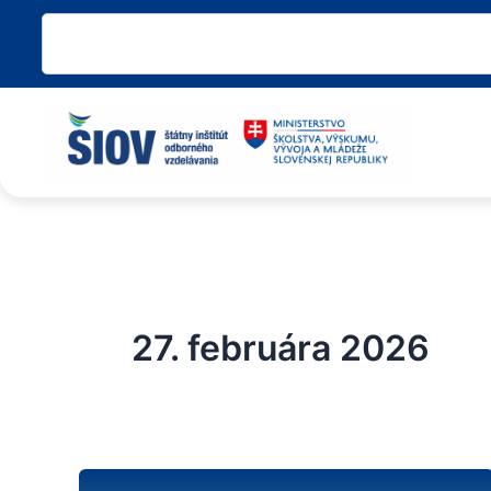
Preskočiť
Vyhľadať
na
obsah
27. februára 2026
Podcast