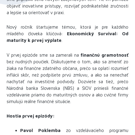
objaviť inovatívne prístupy, rozvíjať podnikateľské zručnosti
a lepšie sa orientovať v praxi.
Nový ročník štartujeme témou, ktorá je pre každého
mladého človeka kľúčová:
Ekonomický Survival: Od
maturity k prvej výplate
.
V prvej epizóde sme sa zamerali na
finančnú gramotnosť
bez nudných poučiek. Diskutujeme o tom, ako sa zmeniť zo
žiaka na finančne zdatného občana, prečo sa oplatí rozumieť
inflácii skôr, než podpíšete prvú zmluvu, a ako sa nenechať
nachytať na investičné podvody. Dozviete sa tiež, prečo
Národná banka Slovenska (NBS) a ŠIOV priniesli finančné
vzdelávanie priamo do maturitných osnov a ako cvičné firmy
simulujú reálne finančné situácie.
Hostia prvej epizódy:
Pavol Poklemba
zo vzdelávacieho programu