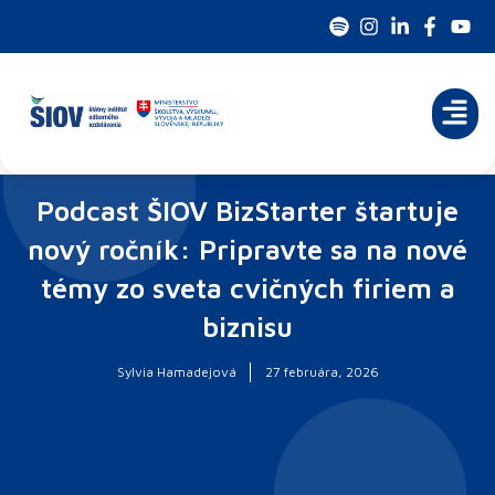
Preskočiť
na
obsah
Podcast ŠIOV BizStarter štartuje
nový ročník: Pripravte sa na nové
témy zo sveta cvičných firiem a
biznisu
Sylvia Hamadejová
27 februára, 2026