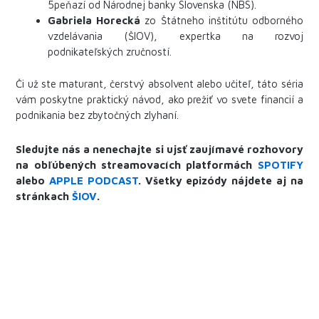
5peňazí od Národnej banky Slovenska (NBS).
Gabriela Horecká
zo Štátneho inštitútu odborného
vzdelávania (ŠIOV), expertka na rozvoj
podnikateľských zručností.
Či už ste maturant, čerstvý absolvent alebo učiteľ, táto séria
vám poskytne praktický návod, ako prežiť vo svete financií a
podnikania bez zbytočných zlyhaní.
Sledujte nás a nenechajte si ujsť zaujímavé rozhovory
na obľúbených streamovacích platformách
SPOTIFY
alebo
APPLE PODCAST
. Všetky epizódy nájdete aj na
stránkach
ŠIOV
.