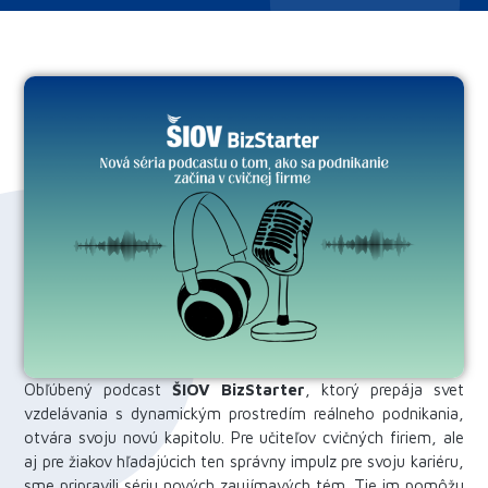
Obľúbený podcast
ŠIOV BizStarter
, ktorý prepája svet
vzdelávania s dynamickým prostredím reálneho podnikania,
otvára svoju novú kapitolu. Pre učiteľov cvičných firiem, ale
aj pre žiakov hľadajúcich ten správny impulz pre svoju kariéru,
sme pripravili sériu nových zaujímavých tém. Tie im pomôžu