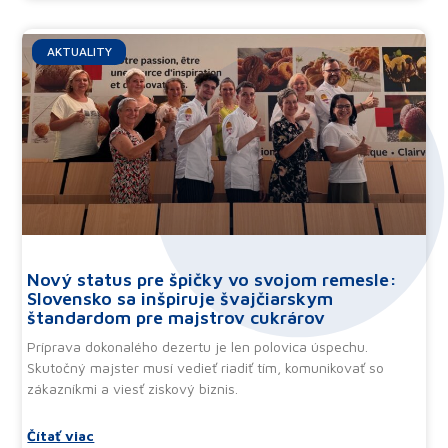
AKTUALITY
Nový status pre špičky vo svojom remesle:
Slovensko sa inšpiruje švajčiarskym
štandardom pre majstrov cukrárov
Príprava dokonalého dezertu je len polovica úspechu.
Skutočný majster musí vedieť riadiť tím, komunikovať so
zákazníkmi a viesť ziskový biznis.
Čítať viac