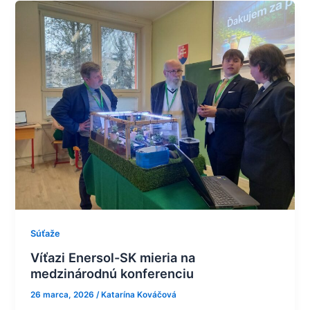
Víťazi
Enersol-
SK
mieria
na
medzinárodnú
konferenciu
Súťaže
Víťazi Enersol-SK mieria na
medzinárodnú konferenciu
26 marca, 2026
/
Katarína Kováčová