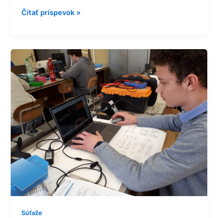
Čítať príspevok »
ZENIT
opäť
preverí
technické
znalosti
a
zručnosti
žiakov
stredných
škôl
a vyberie
najlepších
z
najlepších
Súťaže