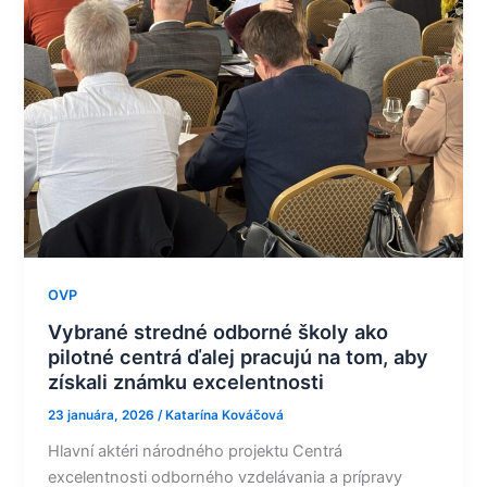
na
tom,
aby
získali
známku
excelentnosti
OVP
Vybrané stredné odborné školy ako
pilotné centrá ďalej pracujú na tom, aby
získali známku excelentnosti
23 januára, 2026
/
Katarína Kováčová
Hlavní aktéri národného projektu Centrá
excelentnosti odborného vzdelávania a prípravy