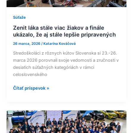
lepšie
pripravených
Súťaže
Zenit láka stále viac žiakov a finále
ukázalo, že aj stále lepšie pripravených
26 marca, 2026
/
Katarína Kováčová
Stredoškoláci z rôznych kútov Slovenska si 23.-26.
marca 2026 porovnali svoje vedomosti a zručnosti v
desiatich súťažných kategóriách v rámci
celoslovenského
Čítať príspevok »
Slovenský
tím
tretí