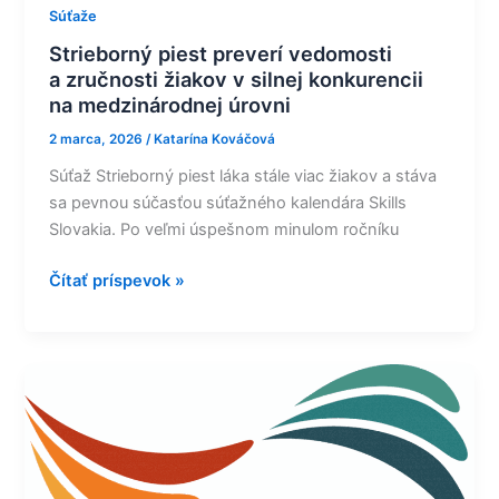
Súťaže
Strieborný piest preverí vedomosti
a zručnosti žiakov v silnej konkurencii
na medzinárodnej úrovni
2 marca, 2026
/
Katarína Kováčová
Súťaž Strieborný piest láka stále viac žiakov a stáva
sa pevnou súčasťou súťažného kalendára Skills
Slovakia. Po veľmi úspešnom minulom ročníku
Čítať príspevok »
Príspevok
pre
zamestnávateľov
v duálnom
vzdelávaní