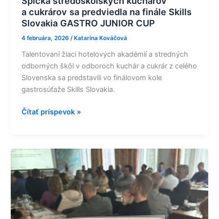
Špička stredoškolských kuchárov
a cukrárov sa predviedla na finále Skills
Slovakia GASTRO JUNIOR CUP
4 februára, 2026
/
Katarína Kováčová
Talentovaní žiaci hotelových akadémií a stredných
odborných škôl v odboroch kuchár a cukrár z celého
Slovenska sa predstavili vo finálovom kole
gastrosúťaže Skills Slovakia.
Čítať príspevok »
Pilotné
centrá
excelentnosti
sú
približne
v polovici