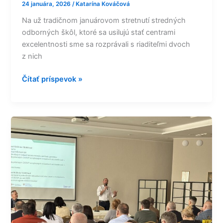
24 januára, 2026
/
Katarína Kováčová
Na už tradičnom januárovom stretnutí stredných
odborných škôl, ktoré sa usilujú stať centrami
excelentnosti sme sa rozprávali s riaditeľmi dvoch
z nich
Čítať príspevok »
Vybrané
stredné
odborné
školy
ako
pilotné
centrá
ďalej
pracujú