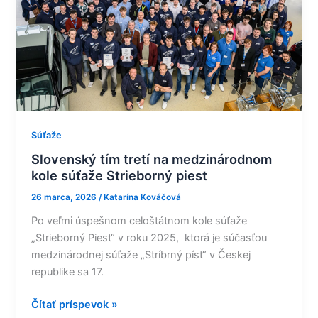
na
medzinárodnom
kole
súťaže
Strieborný
piest
Súťaže
Slovenský tím tretí na medzinárodnom
kole súťaže Strieborný piest
26 marca, 2026
/
Katarína Kováčová
Po veľmi úspešnom celoštátnom kole súťaže
„Strieborný Piest“ v roku 2025, ktorá je súčasťou
medzinárodnej súťaže „Stríbrný píst“ v Českej
republike sa 17.
Čítať príspevok »