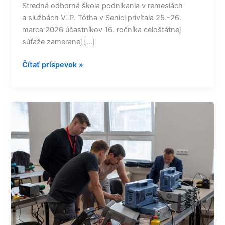
Stredná odborná škola podnikania v remeslách
a službách V. P. Tótha v Senici privítala 25.-26.
marca 2026 účastníkov 16. ročníka celoštátnej
súťaže zameranej […]
Čítať príspevok »
Zenit
láka
stále
viac
žiakov
a finále
ukázalo,
že
aj
stále