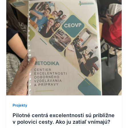
cesty.
Ako
ju
zatiaľ
vnímajú?
Projekty
Pilotné centrá excelentnosti sú približne
v polovici cesty. Ako ju zatiaľ vnímajú?