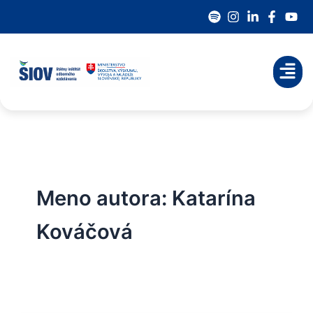
Preskočiť
na
obsah
Meno autora: Katarína
Kováčová