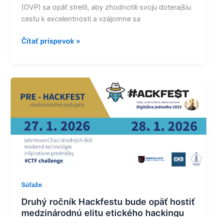
(OVP) sa opäť stretli, aby zhodnotili svoju doterajšiu
cestu k excelentnosti a vzájomne sa
Čítať príspevok »
Druhý
ročník
Hackfestu
bude
opäť
hostiť
medzinárodnú
elitu
etického
Súťaže
hackingu
Druhý ročník Hackfestu bude opäť hostiť
medzinárodnú elitu etického hackingu