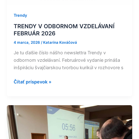
2026
Trendy
TRENDY V ODBORNOM VZDELÁVANÍ
FEBRUÁR 2026
4 marca, 2026
/
Katarína Kováčová
Je tu ďalšie číslo nášho newslettra Trendy v
odbornom vzdelávaní. Februárové vydanie prináša
inšpiráciu švajčiarskou tvorbou kurikúl v rozhovore s
Čítať príspevok »
Strieborný
piest
preverí
vedomosti
a zručnosti