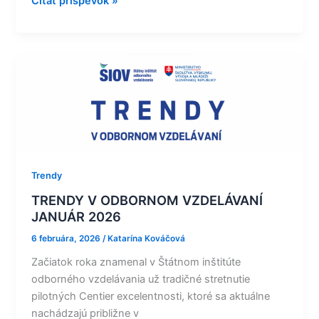
Čítať príspevok »
TRENDY
V
ODBORNOM
VZDELÁVANÍ
JANUÁR
2026
Trendy
TRENDY V ODBORNOM VZDELÁVANÍ
JANUÁR 2026
6 februára, 2026
/
Katarína Kováčová
Začiatok roka znamenal v Štátnom inštitúte
odborného vzdelávania už tradičné stretnutie
pilotných Centier excelentnosti, ktoré sa aktuálne
nachádzajú približne v