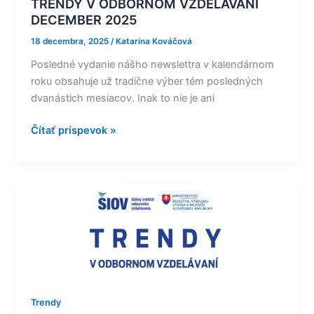
TRENDY V ODBORNOM VZDELÁVANÍ
DECEMBER 2025
18 decembra, 2025
/
Katarína Kováčová
Posledné vydanie nášho newslettra v kalendárnom
roku obsahuje už tradične výber tém posledných
dvanástich mesiacov. Inak to nie je ani
Čítať príspevok »
TRENDY
V
ODBORNOM
VZDELÁVANÍ
NOVEMBER
2025
Trendy